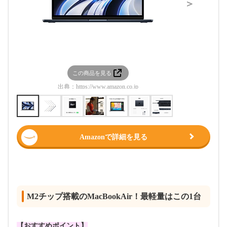
＞
この商品を見る
この
出典：
https://www.amazon.co.jp
出典：
htt
Amazonで詳細を見る
M2チップ搭載のMacBookAir！最軽量はこの1台
【おすすめポイント】