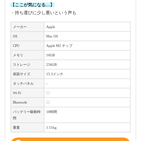
【ここが気になる…】
・持ち運びに少し重いという声も
メーカー
Apple
OS
Mac OS
CPU
Apple M2 チップ
メモリ
16GB
ストレージ
256GB
画面サイズ
15.3インチ
タッチパネル
-
Wi-Fi
〇
Bluetooth
〇
バッテリー駆動時
18時間
間
重量
1.51kg