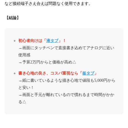
など接続端子さえ合えば問題なく使用できます。
【結論】
初心者向けは「
液タブ
」！
→画面にタッチペンで直接書き込めてアナログに近い
使用感
→予算2万円からと価格が高め△
書き心地の良さ、コスパ重視なら「
板タブ
」
→紙に書いているような描き心地で値段も5,000円から
と安い！
→画面と手元が離れているので慣れるまで時間がかか
る△