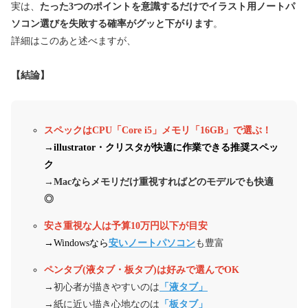
実は、
たった3つのポイントを意識するだけでイラスト用ノートパ
ソコン選びを失敗する確率がグッと下がります
。
詳細はこのあと述べますが、
【結論】
スペックはCPU「Core i5」メモリ「16GB」で選ぶ！
→illustrator・クリスタが快適に作業できる推奨スペッ
ク
→Macならメモリだけ重視すればどのモデルでも快適
◎
安さ重視な人は予算10万円以下が目安
→Windowsなら
安いノートパソコン
も豊富
ペンタブ(液タブ・板タブ)は好みで選んでOK
→初心者が描きやすいのは
「液タブ」
→紙に近い描き心地なのは
「板タブ」