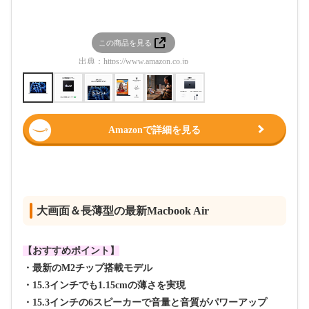
この商品を見る
この
出典：
https://www.amazon.co.jp
出典：
htt
Amazonで詳細を見る
大画面＆長薄型の最新Macbook Air
【おすすめポイント】
・最新のM2チップ搭載モデル
・15.3インチでも1.15cmの薄さを実現
・15.3インチの6スピーカーで音量と音質がパワーアップ