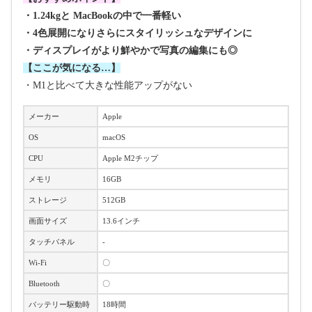
・1.24kgと MacBookの中で一番軽い
・4色展開になりさらにスタイリッシュなデザインに
・ディスプレイがより鮮やかで写真の編集にも◎
【ここが気になる…】
・M1と比べて大きな性能アップがない
メーカー
Apple
OS
macOS
CPU
Apple M2チップ
メモリ
16GB
ストレージ
512GB
画面サイズ
13.6インチ
タッチパネル
-
Wi-Fi
〇
Bluetooth
〇
バッテリー駆動時
18時間