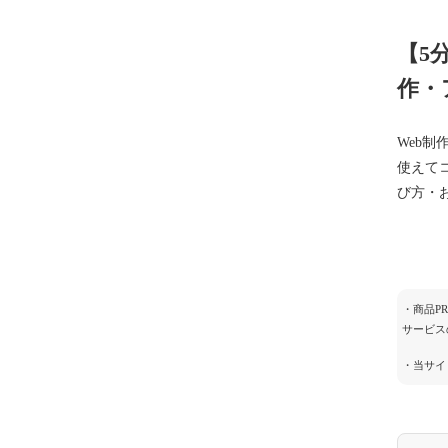
【5
作・
Web
使えて
び方・
・商品P
サービス
・当サイ