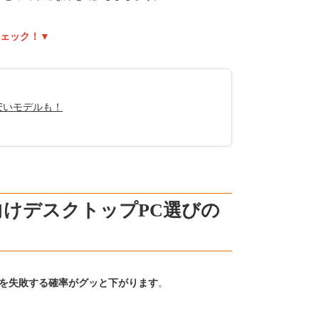
チェック！▼
安いモデルも！
けデスクトップPC選びの
びを失敗する確率がグッと下がります
。