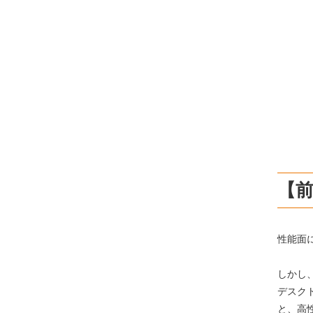
【
性能面
しかし
デスク
と、高