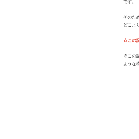
です。
そのた
どこよ
☆この
※この
ような