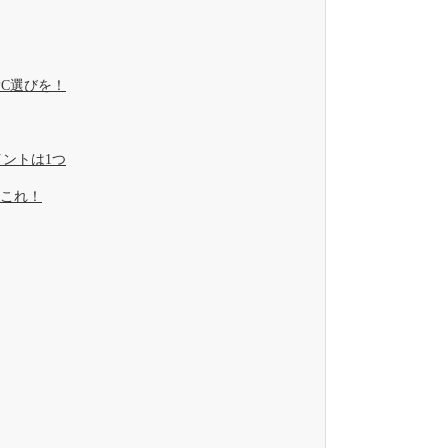
C選びを！
ントは1つ
これ！