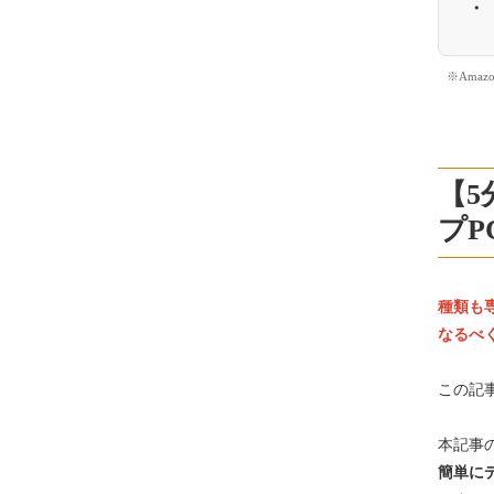
※Ama
【
プP
種類も
なるべ
この記
本記事
簡単に