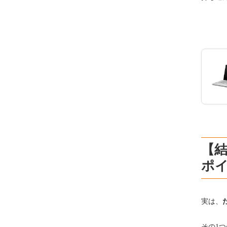
【
ポイ
実は、
その1