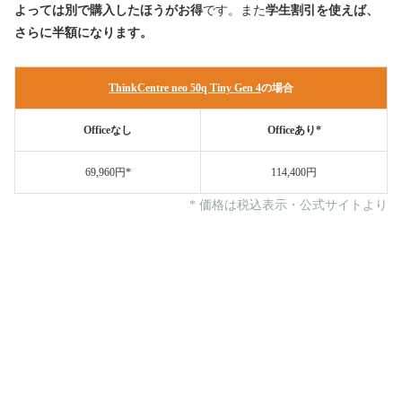
よっては別で購入したほうがお得
です。また
学生割引を使えば、
さらに半額になります。
ThinkCentre neo 50q Tiny Gen 4
の場合
Officeなし
Officeあり*
69,960円*
114,400円
* 価格は税込表示・公式サイトより