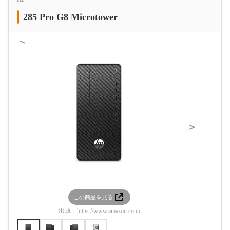
285 Pro G8 Microtower
＜
＞
この商品を見る
この
出典：
https://www.amazon.co.jp
出典：
htt