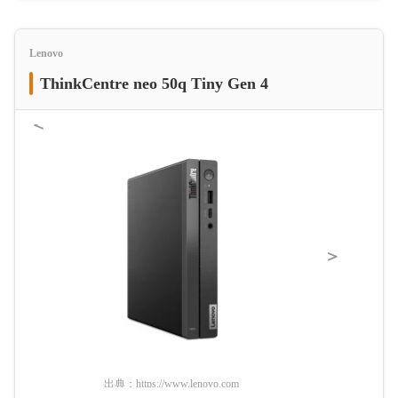
Lenovo
ThinkCentre neo 50q Tiny Gen 4
＜
＞
出典：
https://www.lenovo.com
出典：
ht