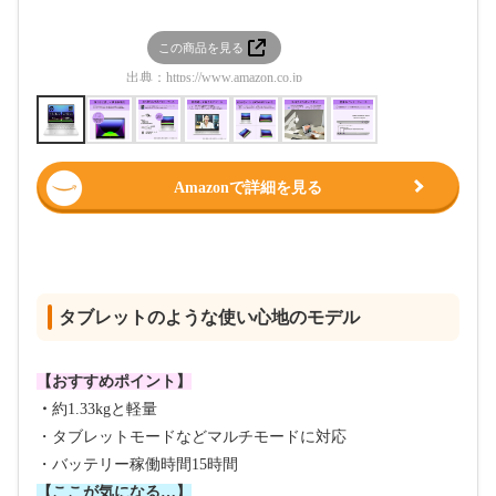
この商品を見る
この
出典：
https://www.amazon.co.jp
出典：
htt
Amazonで詳細を見る
タブレットのような使い心地のモデル
【おすすめポイント】
・
約1.33kgと軽量
・タブレットモードなどマルチモードに対応
・バッテリー稼働時間15時間
【ここが気になる…】