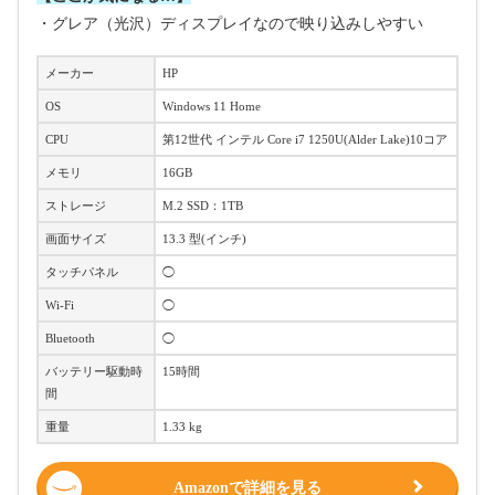
・グレア（光沢）ディスプレイなので映り込みしやすい
メーカー
HP
OS
Windows 11 Home
CPU
第12世代 インテル Core i7 1250U(Alder Lake)10コア
メモリ
16GB
ストレージ
M.2 SSD：1TB
画面サイズ
13.3 型(インチ)
タッチパネル
◯
Wi-Fi
◯
Bluetooth
◯
バッテリー駆動時
15時間
間
重量
‎1.33 kg
Amazonで詳細を見る