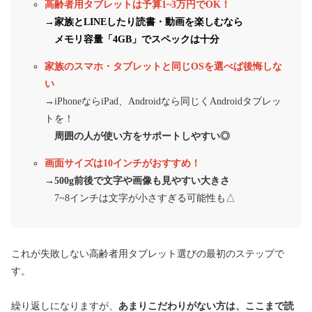
高齢者用タブレットは予算1~3万円でOK！
→
家族とLINEしたり読書・動画を楽しむなら
メモリ容量「4GB」でスペックは十分
家族のスマホ・タブレットと同じOSを選べば後悔しな
い
→iPhoneならiPad、Androidなら同じくAndroidタブレッ
トを！
周囲の人が使い方をサポートしやすい◎
画面サイズは10インチがおすすめ！
→
500g前後で文字や画像も見やすい大きさ
7~8インチは文字が小さすぎる可能性も△
これが失敗しない高齢者用タブレット選びの最初のステップで
す。
繰り返しになりますが、
あまりこだわりがない方は、ここまで読