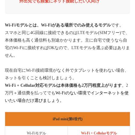
外出先でも頻繁にネット接続したい人向け
Wi-Fiモデルとは、Wi-Fiがある場所でのみ使えるモデル
です。
スマホと同じ4G回線に接続できるのはLTEモデル(SIMフリー)で、
本体価格も高く通信料も別途かかります。主に自宅で使うなら自
宅のWi-Fiに接続すればOKなので、LTEモデルを選ぶ必要はありま
せん。
現在自宅にWi-Fi接続環境がなく外でタブレットを使わない場合、
ネットを引くことも検討しましょう。
Wi-Fi + Cellular対応モデルは本体価格も2万円程度上がります
。2
万円＋通信費を払ってでも
Wi-Fiのない環境でインターネットを使
いたい場合だけ選びましょう。
iPad mini(第6世代)
Wi-Fiモデル
Wi-Fi + Cellularモデル