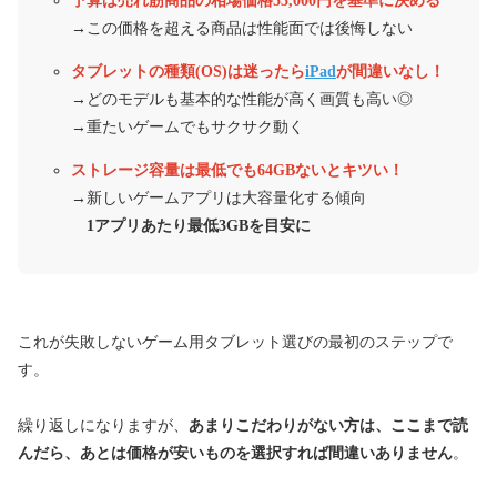
予算は売れ筋商品の相場価格53,000円を基準に決める
→この価格を超える商品は性能面では後悔しない
タブレットの種類(OS)は迷ったら
iPad
が間違いなし！
→どのモデルも基本的な性能が高く画質も高い◎
→重たいゲームでもサクサク動く
ストレージ容量は最低でも64GBないとキツい！
→新しいゲームアプリは大容量化する傾向
1アプリあたり最低3GBを目安に
これが失敗しないゲーム用タブレット選びの最初のステップで
す。
繰り返しになりますが、
あまりこだわりがない方は、ここまで読
んだら、あとは価格が安いものを選択すれば間違いありません
。