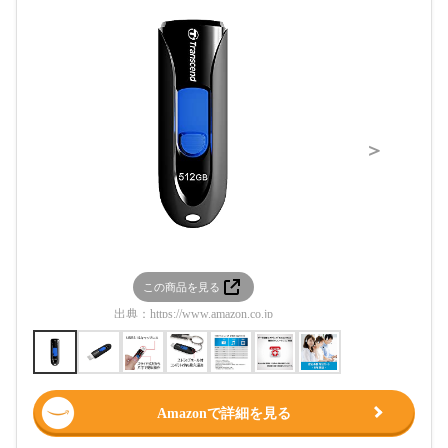
＞
この商品を見る
この
出典：
https://www.amazon.co.jp
出典：
htt
Amazonで詳細を見る