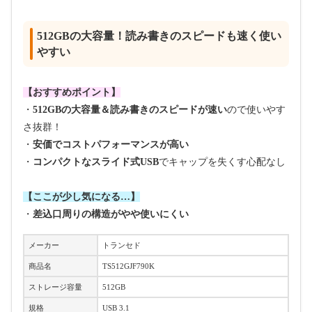
512GBの大容量！読み書きのスピードも速く使い
やすい
【おすすめポイント】
・
512GBの大容量＆読み書きのスピードが速い
ので使いやす
さ抜群！
・
安価でコストパフォーマンスが高い
・
コンパクトなスライド式USB
でキャップを失くす心配なし
【ここが少し気になる…】
・
差込口周りの構造がやや使いにくい
メーカー
トランセド
商品名
TS512GJF790K
ストレージ容量
512GB
規格
USB 3.1