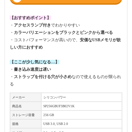
【おすすめポイント】
・
アクセスランプ付き
でわかりやすい
・
カラーバリエーションをブラックとピンクから選べる
・コストパフォーマンスが高いので、
安価なUSBメモリが欲
しい方におすすめ
【ここが少し気になる…】
・
書き込み速度は遅い
・
ストラップを付ける穴が小さめ
なので使えるものが限られ
る
メーカー
シリコンパワー
商品名
SP256GBUF3B02V1K
ストレージ容量
256 GB
規格
USB 3.0, USB 2.0