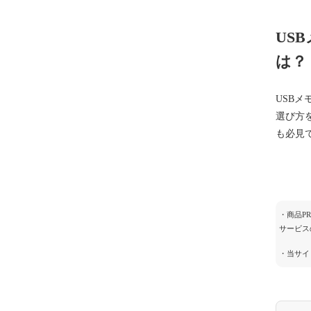
US
は？
USB
選び方
も必見
・商品P
サービス
・当サイ