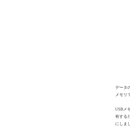
データ
メモリ
USB
有する
にしま