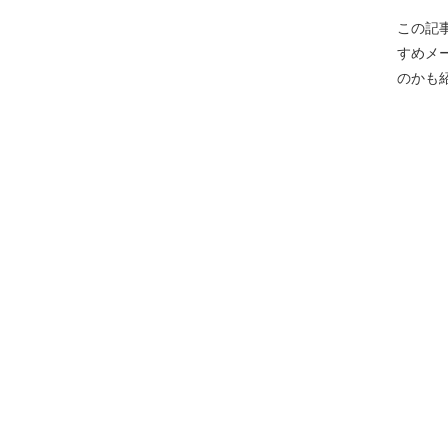
この記
すめメ
のかも