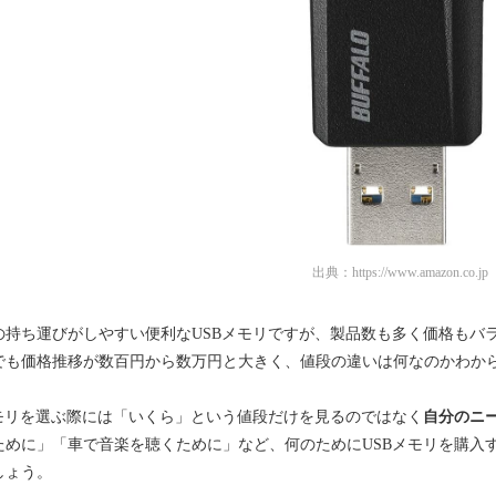
出典：
https://www.amazon.co.jp
の持ち運びがしやすい便利なUSBメモリですが、製品数も多く価格もバ
でも価格推移が数百円から数万円と大きく、値段の違いは何なのかわか
メモリを選ぶ際には「いくら」という値段だけを見るのではなく
自分のニ
ために」「車で音楽を聴くために」など、何のためにUSBメモリを購入
しょう。