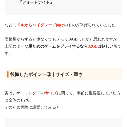
『フォートナイト』
など
ミドルからハイグレード向け
のものが挙げられていました。
価格帯からすると少なくてもメモリ16GBほどかと思われますが、
上記のような
重ためのゲームをプレイするなら
32GB
は欲しい
所で
す。
後悔したポイント③｜サイズ・重さ
実は、ゲーミングPCの
サイズ
に関して、事前に重要視していた方
は全体の
1.2％
。
そのため実際に設置してみると