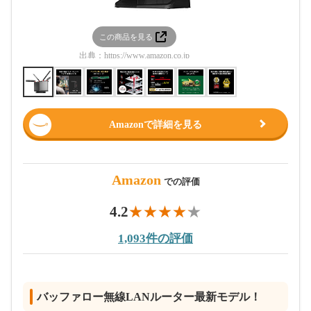
この商品を見る
この
出典：
https://www.amazon.co.jp
出典：
htt
Amazonで詳細を見る
Amazon
での評価
4.2
1,093件の評価
バッファロー無線LANルーター最新モデル！