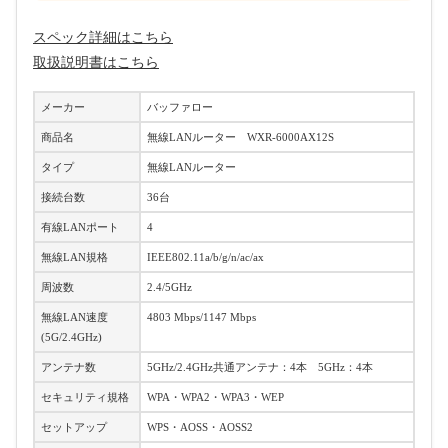
スペック詳細はこちら
取扱説明書はこちら
メーカー
バッファロー
商品名
無線LANルーター WXR-6000AX12S
タイプ
無線LANルーター
接続台数
36台
有線LANポート
4
無線LAN規格
IEEE802.11a/b/g/n/ac/ax
周波数
2.4/5GHz
無線LAN速度
4803 Mbps/1147 Mbps
(5G/2.4GHz)
アンテナ数
5GHz/2.4GHz共通アンテナ：4本 5GHz：4本
セキュリティ規格
WPA・WPA2・WPA3・WEP
セットアップ
WPS・AOSS・AOSS2