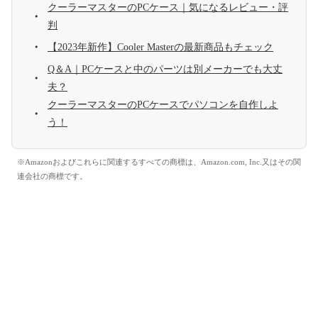
クーラーマスターのPCケース｜気になるレビュー・評
判
【2023年新作】Cooler Masterの最新商品もチェック
Q＆A｜PCケースと中のパーツは別メーカーでも大丈
夫？
クーラーマスターのPCケースでパソコンを自作しよ
う！
※Amazonおよびこれらに関連するすべての商標は、Amazon.com, Inc.又はその関
連会社の商標です。