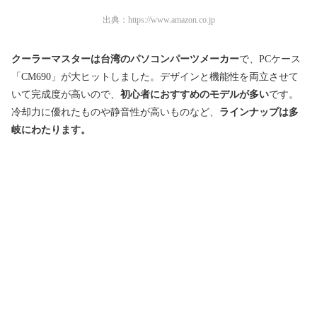
出典：
https://www.amazon.co.jp
クーラーマスターは台湾のパソコンパーツメーカー
で、PCケース
「CM690」が大ヒットしました
。
デザインと機能性を両立させて
いて
完成度が高いので、
初心者におすすめのモデルが多い
で
す。
冷却力に優れたものや静音性が高いものなど、
ラインナップは多
岐にわたります。