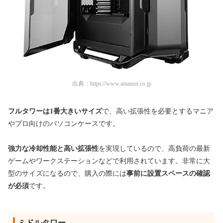
出典：
https://www.amazon.co.jp
フルタワーは1番大きいサイズ
で、高い拡張性を必要とするマニア
やプロ向けの
パソコンケースです。
強力な冷却性能と高い拡張性
を実現しているので、
高負荷の最新
ゲームやワークステーション
などで利用されています。非常に
大
型のサイズになるので、購入の際には
事前に設置スペースの確認
が必須
です。
ミドルタワー