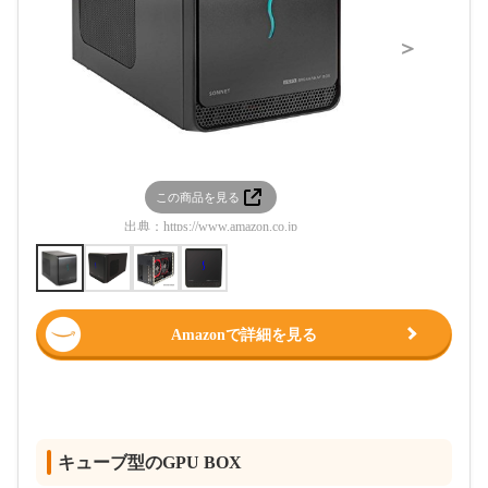
＞
この商品を見る
この
出典：
https://www.amazon.co.jp
出典：
htt
Amazonで詳細を見る
キューブ型のGPU BOX