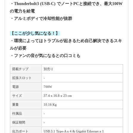
・Thunderbolt3 (USB-C) でノートPCと接続でき、最大100W
の電力を給電
・アルミボディで冷却性能が抜群
【ここが少し気になる！】
・環境によってはトラブルが起きるため自己解決できるスキ
ルが必要
・ファンの音が気になるとの口コミも
搭載チップ
別売り
拡張スロット
-
電源
700W
サイズ
37.4 x 16.8 x 23 cm
重量
10.16 Kg
付属品
-
保証期間
-
出力ポート
USB 3.1 Type-A x 4 & Gigabit Ethernet x 1