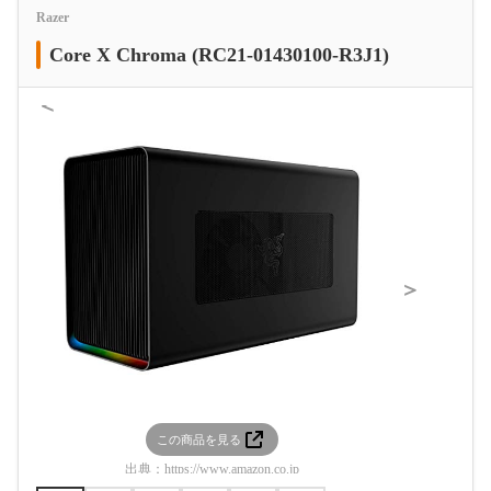
Razer
Core X Chroma (RC21-01430100-R3J1)
＜
＞
この商品を見る
この
出典：
https://www.amazon.co.jp
出典：
htt