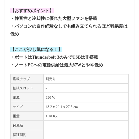
【おすすめポイント】
・静音性と冷却性に優れた大型ファンを搭載
・パソコンの自作経験なしでも組み立てられるほど難易度は
低め
【ここが少し気になる！】
・ポートはThunderbolt 3のみでUSBは非搭載
・ノートPCへの電源供給は最大87Wとやや低め
搭載チップ
別売り
拡張スロット
-
電源
550 W
サイズ
43.2 x 29.1 x 27.5 cm
重量
1.18 Kg
付属品
-
保証期間
-