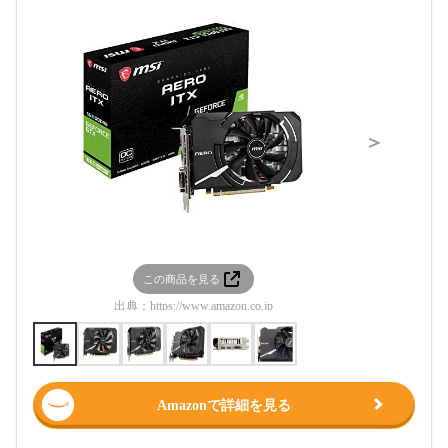
＞
この商品を見る
この
出典：
https://www.amazon.co.jp
出典：
htt
Amazonで詳細を見る