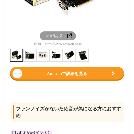
この商品を見る
この
出典：
https://www.amazon.co.jp
出典：
htt
Amazonで詳細を見る
ファンノイズがないため音が気になる方におすす
め
【おすすめポイント】