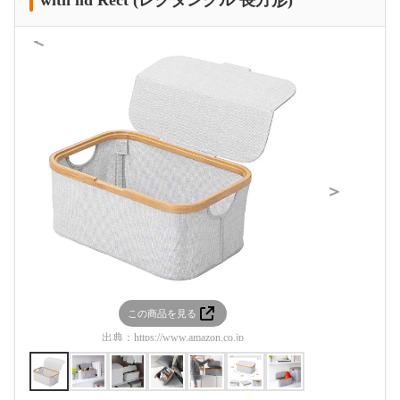
＜
＞
この商品を見る
この
出典：
https://www.amazon.co.jp
出典：
htt