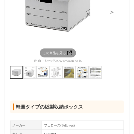
＞
この商品を見る
この
出典：
https://www.amazon.co.jp
出典：
htt
軽量タイプの紙製収納ボックス
メーカー
フェローズ(Fellowes)