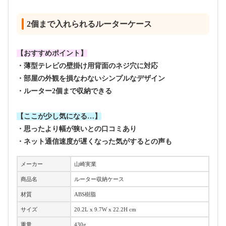
2個まで入れられるルーターケース
【おすすめポイント】
・薄型テレビの壁掛け用背面のネジ穴に対応
・部屋の外観を損なわないシンプルなデザイン
・ルーター2個まで収納できる
【ここが少し気になる…】
・思ったより幅が狭いとの口コミあり
・ネット通信速度が遅くなった気がするとの声も
メーカー
山崎実業
商品名
ルーター収納ケース
材質
ABS樹脂
サイズ
20.2L x 9.7W x 22.2H cm
重量
430g