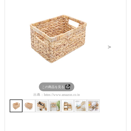
＞
この商品を見る
この
出典：
https://www.amazon.co.jp
出典：
htt