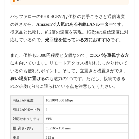
バッファローのBHR-4GRV2は価格のお手ごろさと通信速度
の速さから、
Amazonで人気のある有線LANルーター
です。
従来品と比較し、約2倍の速度を実現。1GBpsの通信速度に対
応しているので、
光回線を使っている方におすすめ
です。
また、価格も5,000円程度と安価なので、
コスパを重視する方
に
も向いています。リモートアクセス機能もしっかり付いて
いるのも便利なポイント。そして、立置きと横置きができ、
狭い場所に置ける
のも魅力の1つです。ただし、接続できる
PCの台数が4台に限られている点を注意してください。
有線LAN速度
10/100/1000 Mbps
有線LANポート数
4
対応セキュリティ
VPN
幅x高さx奥行
35x165x158 mm
重量
315 g