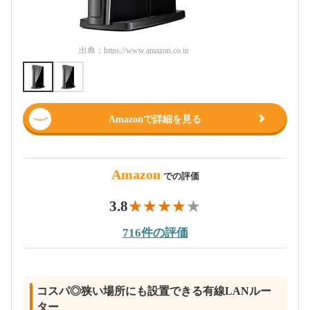
出典：
https://www.amazon.co.jp
出典：
htt
Amazonで詳細を見る
Amazon
での評価
3.8
716件の評価
コスパ◎狭い場所にも設置できる有線LANルー
ター