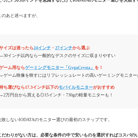
たった3つのポイントを意識するだけでIODATAのモニター選びを失敗
このあと述べますが、
】
サイズは迷ったら
24インチ
・
27インチ
から選ぶ
→30インチ以内なら一般的なデスクのサイズに収まりやすい
ゲーム用なら
ゲーミングモニター「GygaCrysta」
を！
→ゲーム映像を映すにはリフレッシュレートの高いゲーミングモニター
持ち運びなら17.3インチ以下の
モバイルモニター
がおすすめ
→2万円台から買える◎15インチ・730gの軽量モニターも！
失敗しないIODATAのモニター選びの最初のステップです。
こだわりがない方は、必要な条件の中で安いものを選択すればコスパの