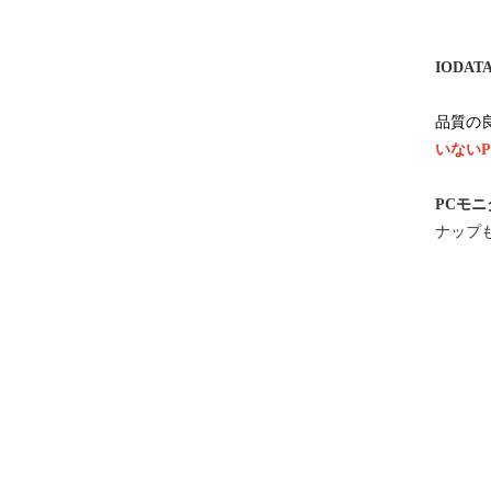
IODA
品質の
いない
PCモ
ナップ