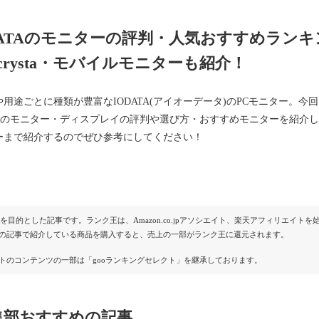
DATAのモニターの評判・人気おすすめラン
gacrysta・モバイルモニターも紹介！
や用途ごとに種類が豊富なIODATA(アイオーデータ)のPCモニター。
TAのモニター・ディスプレイの評判や選び方・おすすめモニターを紹介します
ーまで紹介するのでぜひ参考にしてください！
Rを目的とした記事です。ランク王は、Amazon.co.jpアソシエイト、楽天アフィリエイ
の記事で紹介している商品を購入すると、売上の一部がランク王に還元されます。
トのコンテンツの一部は「gooランキングセレクト」を継承しております。
集部おすすめの記事