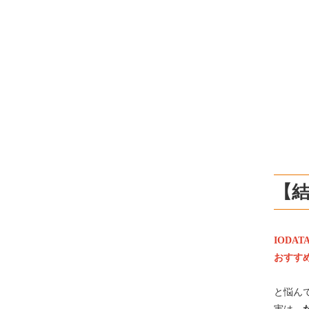
【結
IODA
おすす
と悩ん