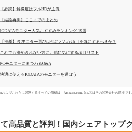
【必読】解像度はフルHDが主流
【結論再掲】ここまでのまとめ
IODATAモニター人気おすすめランキング 19選
【推奨】PCモニター選びは他にどんな項目を気にするべきか？
これでも決めきれない方に。他に気にする項目リスト
PCモニターにまつわるQ&A
快適に使えるIODATAのモニターを選ぼう！
zonおよびこれらに関連するすべての商標は、Amazon.com, Inc.又はその関連会社の商標です
て高品質と評判！国内シェアトップクラ