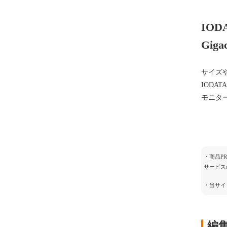
IO
Gi
サイズ
IODA
モニタ
・商品P
サービス
・当サイ
編