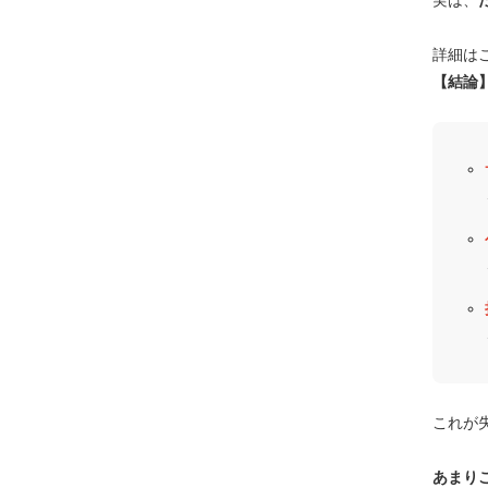
実は、
詳細は
【結論
これが
あまり