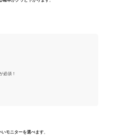
する確率がグッと下がります
。
が必須！
いいモニターを選べます
。