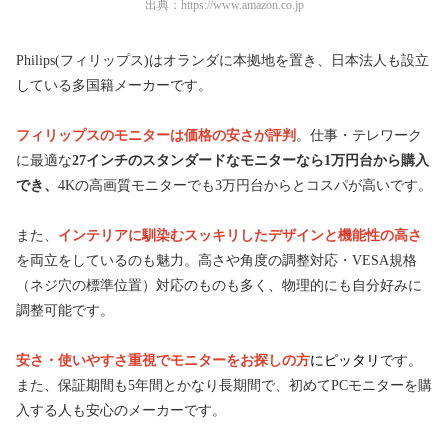
出典：
https://www.amazon.co.jp
Philips(フィリップス)はオランダに本拠地を置き、日本法人も設立
している多国籍メーカーです。
フィリップスのモニターは価格の安さが評判
。仕事・テレワーク
に最適な
27インチのスタンダードなモニターなら1万円台から購入
でき、
4Kの高画質モニターでも3万円台からとコスパが高いです。
また、
インテリアに馴染むスッキリしたデザインと
機能性の高さ
を両立をしているのも魅力。高さや角度の調整対応・VESA規格
（ネジ穴の標準位置）対応のものも多く、物理的にも自分好みに
調整可能です。
安さ・使いやすさ重視でモニターをお探しの方
にピッタリ
です。
また、保証期間も5年間とかなり長期間で、初めてPCモニターを購
入する人も安心のメーカーです。