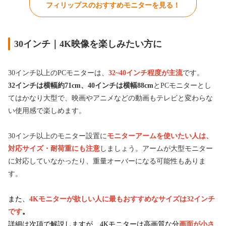
フィリップスのおすすめモニターを見る！
30インチ｜4K映像を楽しみたい方に
30インチ以上のPCモニターは、
32~40インチ程度が主流
です。
32インチは横幅約71cm、40インチは横幅88cm
とPCモニターとし
てはかなり大型で、映画やアニメなどの動画もテレビと変わらな
い使用感で楽しめます。
30インチ以上のモニター設置に
モニターアームを使いたい人は、
対応サイズ・耐荷重にも注意
しましょう。アームが大型モニター
に対応していなかったり、重量オーバーになる可能性もありま
す。
また、
4Kモニターが欲しい人に最もおすすめなサイズは32インチ
です
。
詳細は次項で解説しますが、4Kモニターは高画質な分
画面が小さ