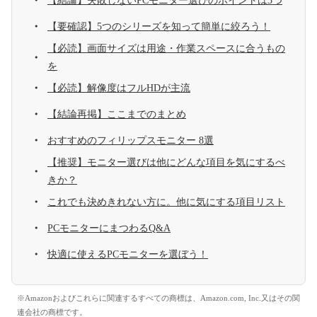
【結論】失敗しないPCモニター選びのポイントは3つ
【要確認】5つのシリーズを知って簡単に絞ろう！
【必読】画面サイズは用途・作業スペースに合うもの
を
【必読】解像度はフルHDが主流
【結論再掲】ここまでのまとめ
おすすめのフィリップスモニター 8選
【推奨】モニター選びは他にどんな項目を気にするべ
きか？
これでも決めきれない方に。他に気にする項目リスト
PCモニターにまつわるQ&A
快適に使えるPCモニターを選ぼう！
※Amazonおよびこれらに関連するすべての商標は、Amazon.com, Inc.又はその関
連会社の商標です。