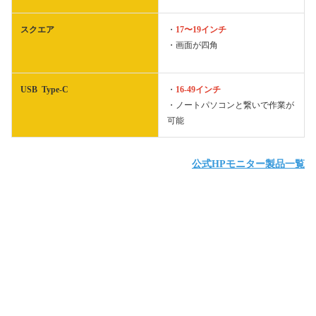
スクエア
・
17〜19インチ
・画面が四角
USB Type-C
・
16-49インチ
・ノートパソコンと繋いで作業が
可能
公式HPモニター製品一覧