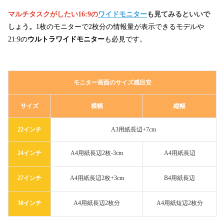
マルチタスクがしたい16:9の
ワイドモニター
も見てみるといいで
しょう。
1枚のモニターで2枚分の情報量が表示できるモデルや
21:9の
ウルトラワイドモニター
も必見です。
モニター画面のサイズ感目安
サイズ
横幅
縦幅
22インチ
A3用紙長辺+7cm
24インチ
A4用紙長辺2枚-3cm
A4用紙長辺
27インチ
A4用紙長辺2枚+3cm
B4用紙長辺
30インチ
A4用紙長辺2枚分
A4用紙短辺2枚分