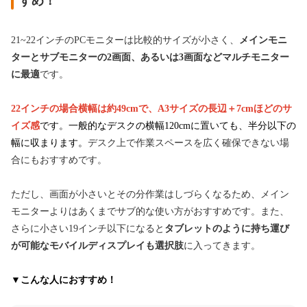
すめ！
21~22インチのPCモニターは比較的サイズが小さく、
メインモニ
ターとサブモニターの2画面、あるいは3画面などマルチモニター
に最適
です。
22インチの場合横幅は約49cmで、A3サイズの長辺＋7cmほどのサ
イズ感
です。
一般的なデスクの横幅120cmに置いても、半分以下の
幅に収まります。
デスク上で作業スペースを広く確保できない場
合にもおすすめです。
ただし、画面が小さいとその分作業はしづらくなるため、メイン
モニターよりはあくまでサブ的な使い方がおすすめです。また、
さらに小さい19インチ以下になると
タブレットのように持ち運び
が可能なモバイルディスプレイも選択肢
に入ってきます。
▼こんな人におすすめ！