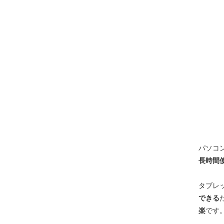
パソコ
長時間
タブレ
できる
楽
です