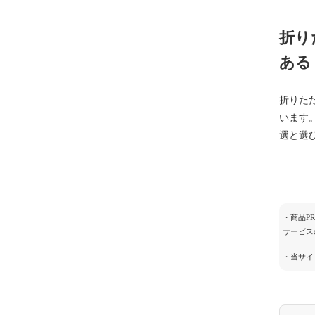
折り
ある
折りた
います
選と選
・商品P
サービス
・当サイ