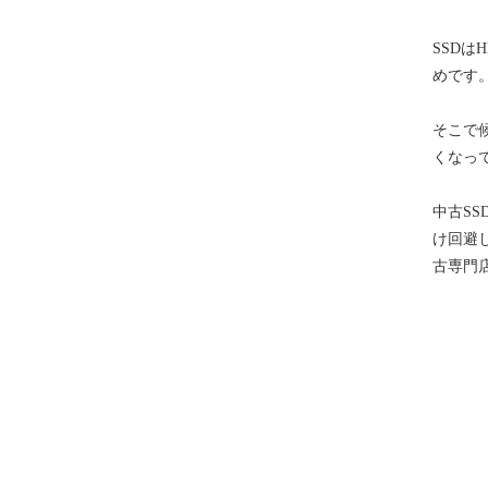
SSD
めです
そこで
くなっ
中古S
け回避
古専門