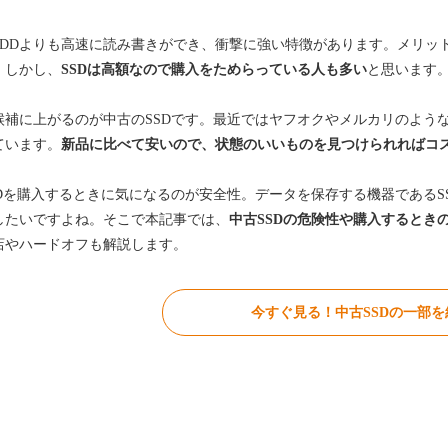
はHDDよりも高速に読み書きができ、衝撃に強い特徴があります。メリッ
。しかし、
SSDは高額なので購入をためらっている人も多い
と思います
候補に上がるのが中古のSSDです。最近ではヤフオクやメルカリのよう
ています。
新品に比べて安いので、状態のいいものを見つけられればコ
SDを購入するときに気になるのが安全性。データを保存する機器であるS
したいですよね。そこで本記事では、
中古SSDの危険性や購入するとき
店やハードオフも解説します。
今すぐ見る！中古SSDの一部を