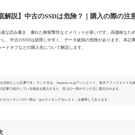
底解説】中古のSSDは危険？｜購入の際の注
は高速な読み書き、優れた耐衝撃性などメリットが多いです。高価格なた
かし、中古のSSDは故障しやすく、データ破損の危険があります。本記事
ハードオフなどの購入先について解説します。
Rを目的とした記事です。ランク王は、Amazon.co.jpアソシエイト、楽天アフィリエイ
の記事で紹介している商品を購入すると、売上の一部がランク王に還元されます。
トのコンテンツの一部は「gooランキングセレクト」を継承しております。
次