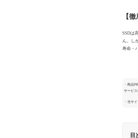
【徹
SSD
ん。し
寿命・
・商品P
サービス
・当サイ
目