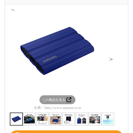
＜
＞
この商品を見る
この
出典：
https://www.amazon.co.jp
出典：
htt