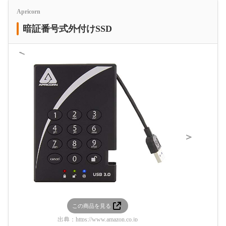
Apricorn
暗証番号式外付けSSD
＜
＞
この商品を見る
この
出典：
https://www.amazon.co.jp
出典：
htt