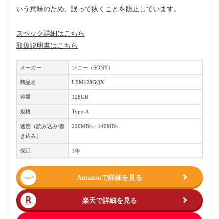
いう意味のため、誤って抜くことを防止しています。
スペック詳細はこちら
取扱説明書はこちら
メーカー
ソニー（SONY）
商品名
USM128GQX
容量
128GB
規格
Type-A
速度（読み込み/書
226MB/s・140MB/s
き込み）
保証
1年
Amazonで詳細を見る
楽天で詳細を見る