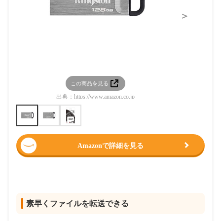
＞
この商品を見る
この
出典：
https://www.amazon.co.jp
出典：
htt
Amazonで詳細を見る
素早くファイルを転送できる