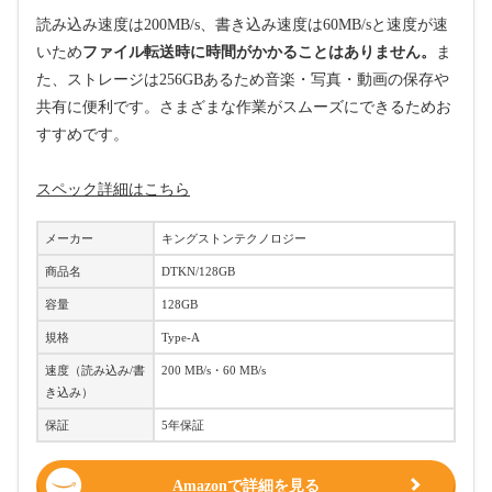
読み込み速度は200MB/s、書き込み速度は60MB/sと速度が速
いため
ファイル転送時に時間がかかることはありません。
ま
た、ストレージは256GBあるため音楽・写真・動画の保存や
共有に便利です。さまざまな作業がスムーズにできるためお
すすめです。
スペック詳細はこちら
メーカー
キングストンテクノロジー
商品名
DTKN/128GB
容量
128GB
規格
Type-A
速度（読み込み/書
200 MB/s・60 MB/s
き込み）
保証
5年保証
Amazonで詳細を見る