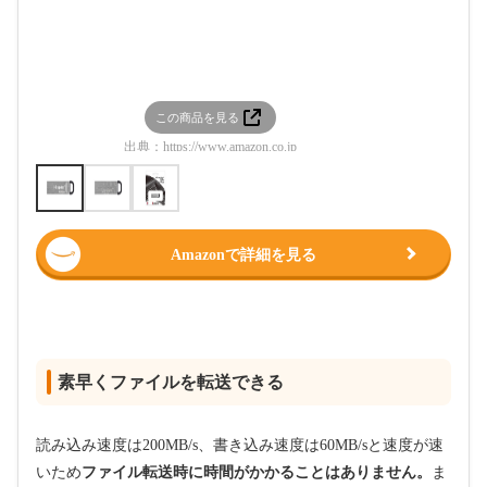
この商品を見る
この
出典：
https://www.amazon.co.jp
出典：
htt
Amazonで詳細を見る
素早くファイルを転送できる
読み込み速度は200MB/s、書き込み速度は60MB/sと速度が速
いため
ファイル転送時に時間がかかることはありません。
ま