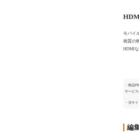
HD
モバイ
画質の
HDMI
・商品P
サービス
・当サイ
編