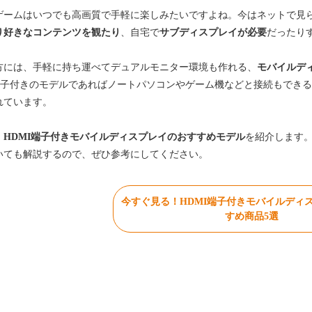
ゲームはいつでも高画質で手軽に楽しみたいですよね。今はネットで見
り好きなコンテンツを観たり
、自宅で
サブディスプレイが必要
だったり
方には、手軽に持ち運べてデュアルモニター環境も作れる、
モバイルデ
I端子付きのモデルであればノートパソコンやゲーム機などと接続もでき
れています。
、
HDMI端子付きモバイルディスプレイのおすすめモデル
を紹介します
いても解説するので、ぜひ参考にしてください。
今すぐ見る！HDMI端子付きモバイルディ
すめ商品5選