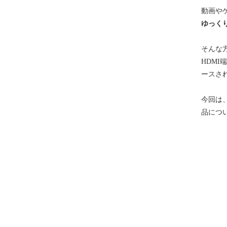
動画や
ゆっく
そんな
HDM
ースさ
今回は
品につ