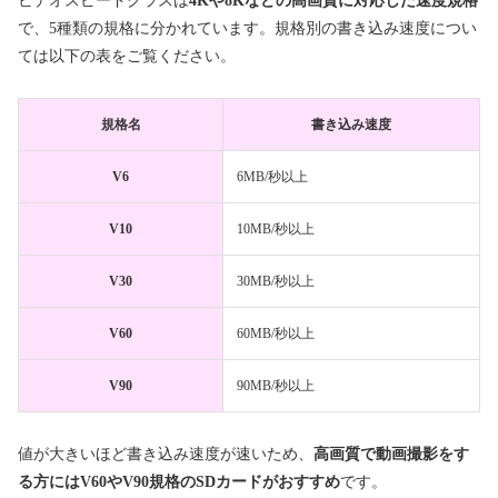
ビデオスピードクラスは
4Kや8Kなどの高画質に対応した速度規格
で、5種類の規格に分かれています。規格別の書き込み速度につい
ては以下の表をご覧ください。
規格名
書き込み速度
V6
6MB/秒以上
V10
10MB/秒以上
V30
30MB/秒以上
V60
60MB/秒以上
V90
90MB/秒以上
値が大きいほど書き込み速度が速いため、
高画質で動画撮影をす
る方にはV60やV90規格のSDカードがおすすめ
です。