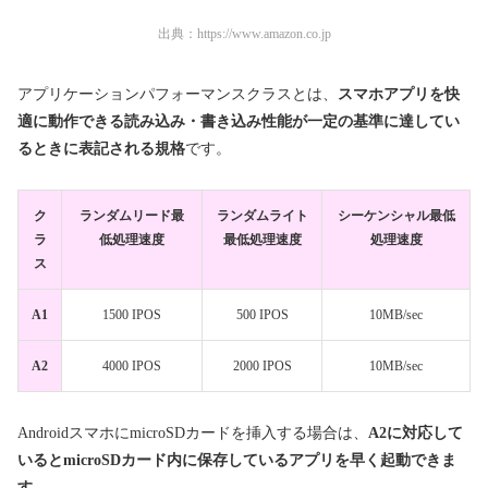
出典：
https://www.amazon.co.jp
アプリケーションパフォーマンスクラスとは、
スマホアプリを快
適に動作できる読み込み・書き込み性能が一定の基準に達してい
るときに表記される規格
です。
ク
ランダムリード最
ランダムライト
シーケンシャル最低
ラ
低処理速度
最低処理速度
処理速度
ス
A1
1500 IPOS
500 IPOS
10MB/sec
A2
4000 IPOS
2000 IPOS
10MB/sec
AndroidスマホにmicroSDカードを挿入する場合は、
A2に対応して
いるとmicroSDカード内に保存しているアプリを早く起動できま
す。