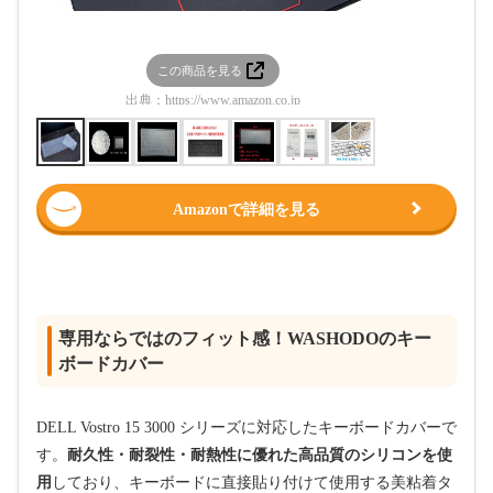
この商品を見る
この
出典：
https://www.amazon.co.jp
出典：
htt
Amazonで詳細を見る
専用ならではのフィット感！WASHODOのキー
ボードカバー
DELL Vostro​ 15 3000 シリーズに対応したキーボードカバーで
す。
耐久性・耐裂性・耐熱性に優れた高品質のシリコンを使
用
しており、キーボードに直接貼り付けて使用する美粘着タ