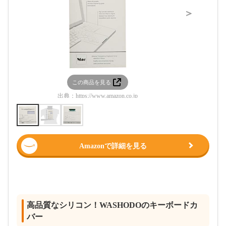
＞
この商品を見る
この
出典：
https://www.amazon.co.jp
出典：
htt
Amazonで詳細を見る
高品質なシリコン！WASHODOのキーボードカ
バー