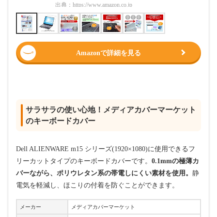
出典：
https://www.amazon.co.jp
出典：
htt
Amazonで詳細を見る
サラサラの使い心地！メディアカバーマーケット
のキーボードカバー
Dell ALIENWARE m15 シリーズ(1920×1080)に使用できるフ
リーカットタイプのキーボードカバーです。
0.1mmの極薄カ
バーながら、ポリウレタン系の帯電しにくい素材を使用。
静
電気を軽減し、ほこりの付着を防ぐことができます。
メーカー
メディアカバーマーケット