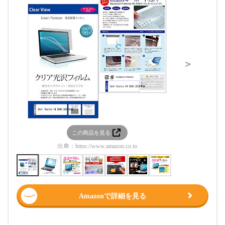
＞
この商品を見る
この
出典：
https://www.amazon.co.jp
出典：
htt
Amazonで詳細を見る