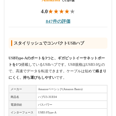
での評価
4.0
847件の評価
スタイリッシュでコンパクトUSBハブ
USBType-Aのポートを3つと、ギガビットイーサネットポー
トを1つ
搭載しているUSBハブです。USB規格はUSB3.0なの
で、高速でデータを転送できます。ケーブルは短めで
絡まり
にくく、持ち運びもしやすい
です。
メーカー
Amazonベーシック(Amazon Basics)
商品名
ハブU3-3UE04
電源供給
バスパワー
インターフェース
USB3.0Type-A