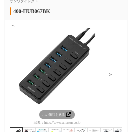
サンワダイレクト
400-HUB067BK
＜
＞
この商品を見る
この
出典：
https://www.amazon.co.jp
出典：
htt