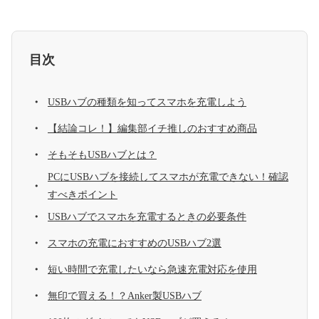
目次
USBハブの種類を知ってスマホを充電しよう
【結論コレ！】編集部イチ推しのおすすめ商品
そもそもUSBハブとは？
PCにUSBハブを接続してスマホが充電できない！確認
すべきポイント
USBハブでスマホを充電するときの必要条件
スマホの充電におすすめのUSBハブ2選
短い時間で充電したいなら急速充電対応を使用
無印で買える！？Anker製USBハブ