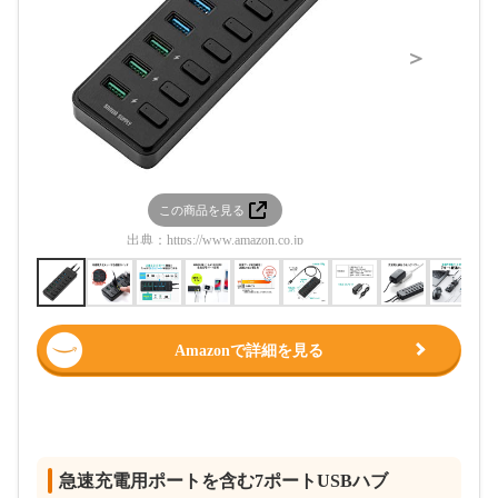
＞
この商品を見る
この
出典：
https://www.amazon.co.jp
出典：
htt
Amazonで詳細を見る
急速充電用ポートを含む7ポートUSBハブ