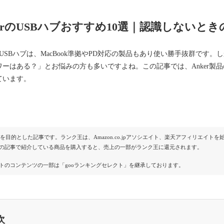
kerのUSBハブおすすめ10選｜認識しないと
rのUSBハブは、MacBook準拠やPD対応の製品もあり使い勝手抜群で
ワーはある？」とお悩みの方も多いですよね。この記事では、Anker製
ています。
Rを目的とした記事です。ランク王は、Amazon.co.jpアソシエイト、楽天アフィリエイ
の記事で紹介している商品を購入すると、売上の一部がランク王に還元されます。
トのコンテンツの一部は「gooランキングセレクト」を継承しております。
次