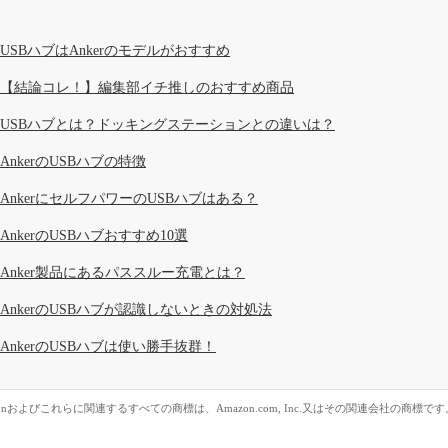
USBハブはAnkerのモデルがおすすめ
【結論コレ！】編集部イチ推しのおすすめ商品
USBハブとは？ドッキングステーションとの違いは？
AnkerのUSBハブの特徴
AnkerにセルフパワーのUSBハブはある？
AnkerのUSBハブおすすめ10選
Anker製品にあるパススルー充電とは？
AnkerのUSBハブが認識しないときの対処法
AnkerのUSBハブは使い勝手抜群！
zonおよびこれらに関連するすべての商標は、Amazon.com, Inc.又はその関連会社の商標です