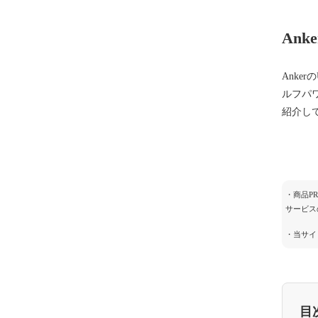
An
Anke
ルフパ
紹介し
・商品P
サービス
・当サイ
目