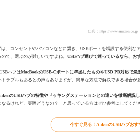
出典：
https://www.amazon.co.jp
ハブは、コンセントやパソコンなどに繋ぎ、USBポートを増設する便利な
るので、選ぶのが難しいですよね。
USBハブ選びで迷っているなら、おす
のUSBハブは
MacBookのUSB-Cポートに準拠したものやUSD PD対応
いトラブルもあるとの声もありますが、簡単な方法で解決できる場合が
AnkerのUSBハブの特徴やドッキングステーションとの違いを徹底解説
になるけれど、実際どうなの？」と思っている方はぜひ参考にしてくだ
今すぐ見る！AnkerのUSBハブおす