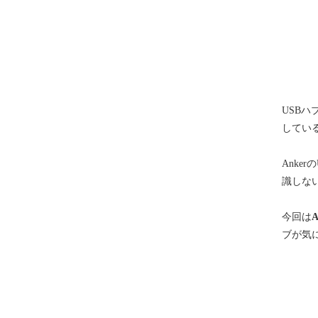
USB
してい
Anker
識しな
今回は
ブが気