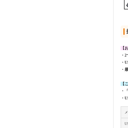
【
・2
・
U
・最
【
・
・
メ
U