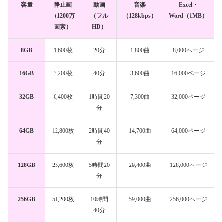
容量
静止画
動画
音楽
Excel・
（1200万
（フル
（128kbps）
Word（1MB）
画素）
HD）
8GB
1,600枚
20分
1,800曲
8,000ページ
16GB
3,200枚
40分
3,600曲
16,000ページ
32GB
6,400枚
1時間20
7,300曲
32,000ページ
分
64GB
12,800枚
2時間40
14,700曲
64,000ページ
分
128GB
25,600枚
5時間20
29,400曲
128,000ページ
分
256GB
51,200枚
10時間
59,000曲
256,000ページ
40分