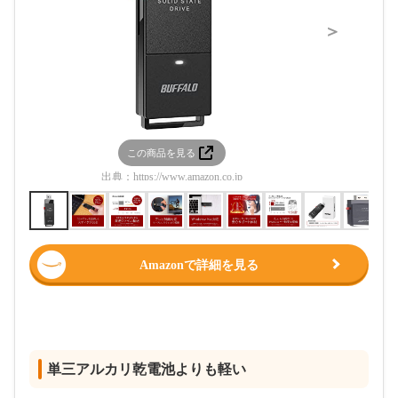
＞
この商品を見る
この
出典：
https://www.amazon.co.jp
出典：
htt
Amazonで詳細を見る
単三アルカリ乾電池よりも軽い