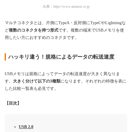
出典：
https://www.amazon.co.jp
マルチコネクタとは、片側にTypeA・反対側にTypeCやLightningな
ど
複数のコネクタを持つ形式
です。複数の端末でUSBメモリを使
用したい方におすすめのコネクタです。
ハッキリ違う！規格によるデータの転送速度
USBメモリは規格によってデータの転送速度が大きく異なりま
す。
大きく分けて以下の3種類
になります。それぞれの特徴を表に
した比較一覧表も必見です。
【目次】
USB 2.0