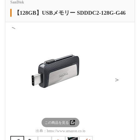
SanDisk
【128GB】USBメモリー SDDDC2-128G-G46
＜
＞
この商品を見る
この
出典：
https://www.amazon.co.jp
出典：
htt