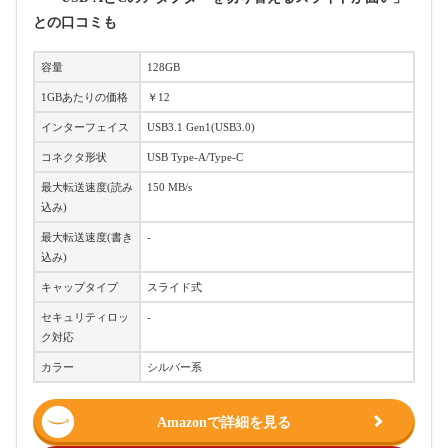
との口コミも
容量
128GB
1GBあたりの価格
￥12
インターフェイス
USB3.1 Gen1(USB3.0)
コネクタ形状
USB Type-A/Type-C
最大転送速度(読み
150 MB/s
込み)
最大転送速度(書き
-
込み)
キャップタイプ
スライド式
セキュリティロッ
-
ク対応
カラー
シルバー系
Amazonで詳細を見る