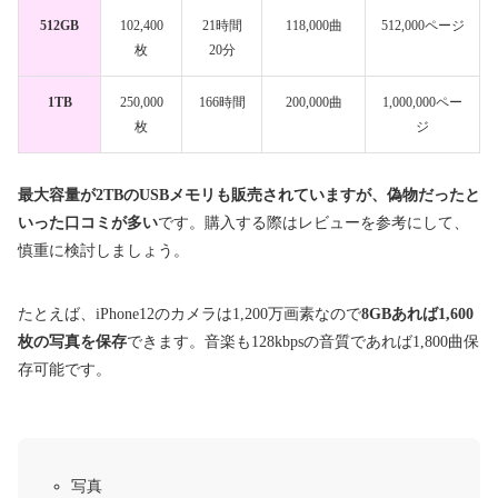
512GB
102,400
21時間
118,000曲
512,000ページ
枚
20分
1TB
250,000
166時間
200,000曲
1,000,000ペー
枚
ジ
最大容量が2TBのUSBメモリも販売されていますが、偽物だったと
いった口コミが多い
です。購入する際はレビューを参考にして、
慎重に検討しましょう。
たとえば、iPhone12のカメラは1,200万画素なので
8GBあれば1,600
枚の写真を保存
できます。音楽も128kbpsの音質であれば1,800曲保
存可能です。
写真