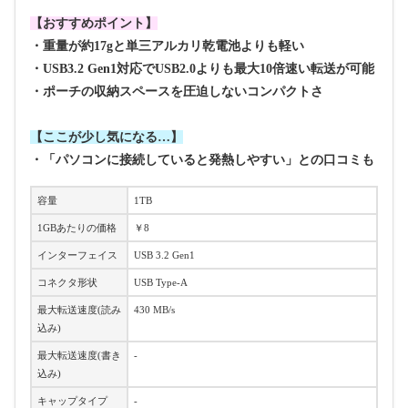
【おすすめポイント】
・重量が約17gと単三アルカリ乾電池よりも軽い
・USB3.2 Gen1対応でUSB2.0よりも最大10倍速い転送が可能
・ポーチの収納スペースを圧迫しないコンパクトさ
【ここが少し気になる…】
・「パソコンに接続していると発熱しやすい」との口コミも
容量
1TB
1GBあたりの価格
￥8
インターフェイス
USB 3.2 Gen1
コネクタ形状
USB Type-A
最大転送速度(読み
430 MB/s
込み)
最大転送速度(書き
-
込み)
キャップタイプ
-