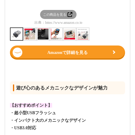
この商品を見る
この
出典：
https://www.amazon.co.jp
出典：
htt
Amazonで詳細を見る
遊び心のあるメカニックなデザインが魅力
【おすすめポイント】
・超小型USBフラッシュ
・インパクト大のメカニックなデザイン
・USB3.0対応