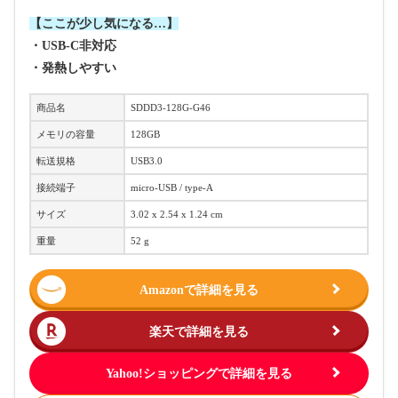
【ここが少し気になる…】
・USB-C非対応
・発熱しやすい
商品名
SDDD3-128G-G46
メモリの容量
128GB
転送規格
USB3.0
接続端子
micro-USB / type-A
サイズ
‎3.02 x 2.54 x 1.24 cm
重量
52 g
Amazonで詳細を見る
楽天で詳細を見る
Yahoo!ショッピングで詳細を見る