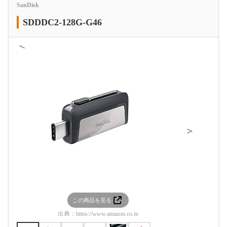
SanDisk
SDDDC2-128G-G46
＜
＞
この商品を見る
この
出典：
https://www.amazon.co.jp
出典：
htt