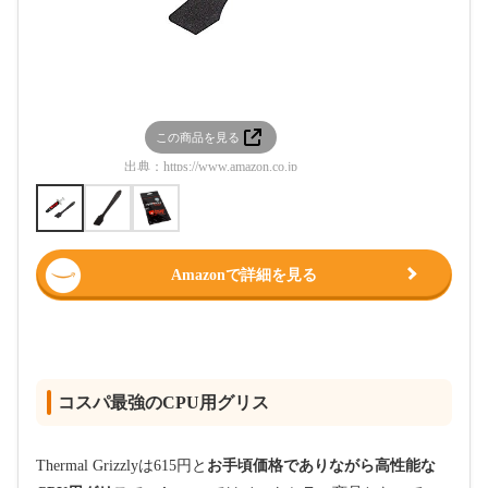
この商品を見る
この
出典：
https://www.amazon.co.jp
出典：
htt
Amazonで詳細を見る
コスパ最強のCPU用グリス
Thermal Grizzlyは615円と
お手頃価格でありながら高性能な