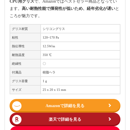
CPU用グリス
で、Amazonではベストセラー商品となってい
ます。
高い耐熱性能で揮発性が低いため、経年劣化が遅い
と
ころが魅力です。
グリス材質
シリコングリス
粘性
120~170 Pa
熱伝導性
12.5W/m
耐熱温度
350 ℃
絶縁性
〇
付属品
樹脂ヘラ
グリス容量
1 g
サイズ
25 x 20 x 15 mm
Amazonで詳細を見る
楽天で詳細を見る