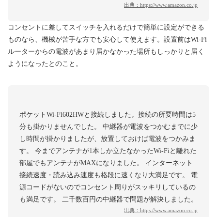
出典：
https://www.amazon.co.jp
コンセントに差してスイッチを入れるだけで簡単に設定ができる
ものなら、機械が苦手な方でも安心して使えます。設置前はWi-Fi
ルーターからの電波があまり届かなかった場所もしっかりと届く
ようになったとのこと。
ポケットWi-Fi602HWと接続しました。接続の所要時間は5
分も掛かりませんでした。 中継器が電波をつかむまでに少
し時間が掛かりましたが、放置しておけば電波をつかみま
す。 今までアンテナが1本しか立たなかったWi-Fiと離れた
部屋でもアンテナがMAXになりました。 インターネット
接続速度・読み込み速度も格段に速くなり大満足です。 電
源コードがないのでコンセント周りがスッキリしているの
も満足です。 二千数百円の中継器で問題が解決しました。
出典：
https://www.amazon.co.jp