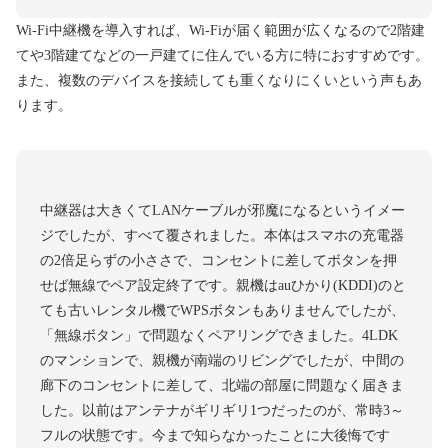
Wi-Fi中継機を導入すれば、Wi-Fiが届く範囲が広くなるので2階建
てや3階建てなどの一戸建てに住んでいる方に特におすすめです。
また、複数のデバイスを接続しても重くなりにくいという声もあ
ります。
中継器は大きくてLANケーブルが邪魔になるというイメー
ジでしたが、すべて覆されました。本体はスマホの充電器
の2倍足らずの小ささで、コンセントに差してボタンを押
せば無線でペア設定終了です。親機はauひかり(KDDI)のと
ても古いレンタル機でWPSボタンもありませんでしたが、
「無線ボタン」で問題なくペアリングできました。4LDK
のマンションで、親機が南端のリビングでしたが、中間の
廊下のコンセントに差して、北端の部屋に問題なく届きま
した。以前はアンテナがギリギリ1つだったのが、常時3～
フルの状態です。今まで知らなかったことに大後悔です