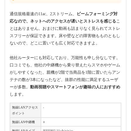
通信規格最速の11ac、2ストリーム、
ビームフォーミング対
応なので、ネットへのアクセスが遅いとストレスを感じる
こ
とはありません。おまけに動画も詰まりなく見られてストレ
スフリーが保証できます。床や壁などの障害物もものともし
ないので、どこに置いても広く対応できますよ。
他社ルーターにも対応しており、万能性も申し分なしです。
口コミでも、他社の中継機から乗り替えたらスマホやゲーム
がしやすくなった、親機が2階で当商品を1階に置いたらアン
テナの数が3本になったなど、抜群の性能に満足するユーザ
ーが多数。
動画視聴やスマートフォンが趣味の人におすすめ
します。
無線LANアクセス
-
ポイント
無線LAN中継機
○
無線LANタイプ
IEEE802.11a/b/g/n/ac