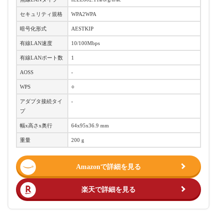
セキュリティ規格
WPA2WPA
暗号化形式
AESTKIP
有線LAN速度
10/100Mbps
有線LANポート数
1
AOSS
-
WPS
○
アダプタ接続タイ
-
プ
幅x高さx奥行
64x95x36.9 mm
重量
200 g
Amazonで詳細を見る
楽天で詳細を見る