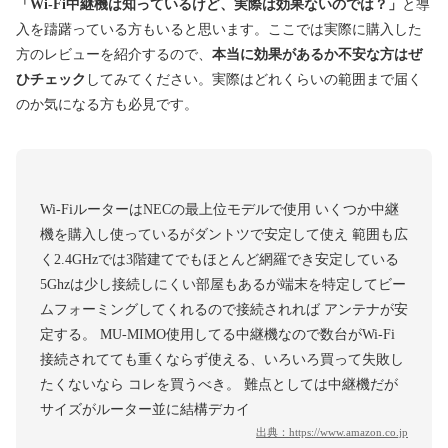
「Wi-Fi中継機は知っているけど、実際は効果ないのでは？」
と導
入を躊躇っている方もいると思います。ここでは実際に購入した
方のレビューを紹介するので、
本当に効果があるか不安な方はぜ
ひチェック
してみてください。実際はどれくらいの範囲まで届く
のか気になる方も必見です。
Wi-FiルーターはNECの最上位モデルで使用 いくつか中継
機を購入し使っているがダントツで安定して使え 範囲も広
く2.4GHzでは3階建てでもほとんど網羅でき安定している
5Ghzは少し接続しにくい部屋もあるが端末を特定してビー
ムフォーミングしてくれるので接続されれば アンテナが安
定する。 MU-MIMO使用してる中継機なので数台がWi-Fi
接続されてても重くならず使える、いろいろ買って失敗し
たくないなら コレを買うべき。 難点としては中継機だが
サイズがルーター並に結構デカイ
出典：
https://www.amazon.co.jp