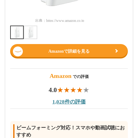
出典：
https://www.amazon.co.jp
出典：
htt
Amazonで詳細を見る
Amazon
での評価
4.0
1,028件の評価
ビームフォーミング対応！スマホや動画試聴にお
すすめ