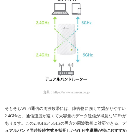
出典：
https://www.amazon.co.jp
そもそもWi-Fi通信の周波数帯には、障害物に強くて繋がりやすい
2.4GHzと、通信速度が速くて大容量のデータ送信が得意な5GHzが
あります。この2.4GHzと5GHzの両方の周波数帯に対応できる、
デ
ュアルバンド同時接続方式を採用したWi-Fi中継機が特におすすめ