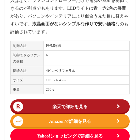
入はなく、ファンコントローラーだけで電源や風量を制御で
きるのが利点でもあります。LEDライトは青・赤2色の展開
があり、パソコンやインテリアにより似合う見た目に替えや
すいです。
液晶画面がないシンプルな作りで安い価格
なのも
評価されています。
制御方法
PWM制御
制御できるファン
6
の個数
接続方法
4ピンペリフェラル
サイズ
10.9 x 6.4 cm
重量
200 g
楽天で詳細を見る
Amazonで詳細を見る
Yahoo!ショッピングで詳細を見る