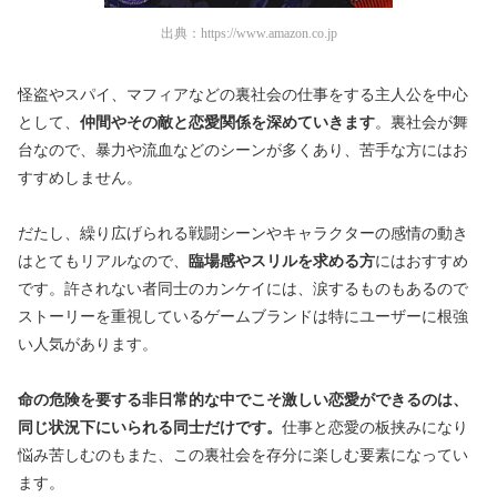
出典：
https://www.amazon.co.jp
怪盗やスパイ、マフィアなどの裏社会の仕事をする主人公を中心
として、
仲間やその敵と恋愛関係を深めていきます
。裏社会が舞
台なので、暴力や流血などのシーンが多くあり、苦手な方にはお
すすめしません。
だたし、繰り広げられる戦闘シーンやキャラクターの感情の動き
はとてもリアルなので、
臨場感やスリルを求める方
にはおすすめ
です。許されない者同士のカンケイには、涙するものもあるので
ストーリーを重視しているゲームブランドは特にユーザーに根強
い人気があります。
命の危険を要する非日常的な中でこそ激しい恋愛ができるのは、
同じ状況下にいられる同士だけです。
仕事と恋愛の板挟みになり
悩み苦しむのもまた、この裏社会を存分に楽しむ要素になってい
ます。