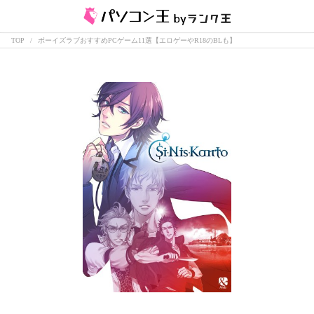
TOP
ボーイズラブおすすめPCゲーム11選【エロゲーやR18のBLも】