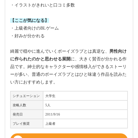
・イラストがきれいと口コミ多数
【ここが気になる】
・上級者向けのBLゲーム
・好みが分かれる
綺麗で穏やに進んでいくボーイズラブとは真逆な、
男性向け
に作られたのかと思わせる展開
に、大きく賛否が分かれる作
品です。紳士的なキャラクターや感情移入ができるストーリ
ーが多い、普通のボーイズラブとはひと味違う作品を読みた
い方におすすめします。
シチュエーション
大学生
攻略人数
5人
発売日
2011/9/16
プレイ推奨
上級者