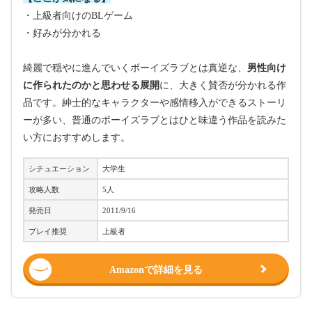
・上級者向けのBLゲーム
・好みが分かれる
綺麗で穏やに進んでいくボーイズラブとは真逆な、
男性向け
に作られたのかと思わせる展開
に、大きく賛否が分かれる作
品です。紳士的なキャラクターや感情移入ができるストーリ
ーが多い、普通のボーイズラブとはひと味違う作品を読みた
い方におすすめします。
シチュエーション
大学生
攻略人数
5人
発売日
2011/9/16
プレイ推奨
上級者
Amazonで詳細を見る