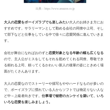
出典：
https://www.amazon.co.jp
大人の恋愛をボーイズラブでも楽しみたい
大人のお姉さま方にお
すすめです。サラリーマンとして勤める会社の同僚や上司、そし
て部下などと仕事をしている中で徐々に恋愛関係に進んでいきま
す。
会社が舞台になればおのずと
恋愛対象となる年齢の幅も広くなる
ので、主人公がミスをしてもそれを慰めてくれる同僚、尊敬でき
る頼れる上司、頼ってくるかわいい新人の後輩の姿にときめく場
面がたくさんあります。
大人の恋愛なのでストーリーや描写もややハードなものが多いの
で、ボーイズラブに慣れている人からソフトでは物足りない人な
ど中～上級者向きです。
仕事場で秘密のカンケイを築いて、いろ
いろな恋愛を楽しみましょう。