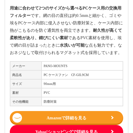
用途に合わせて2つのサイズから選べるPCケース用の交換用
フィルター
です。網の目の直径は約0.5mmと細かく、ゴミや
埃をPCケース内部に侵入させない防塵対策と、ケース内部に
熱がこもるのを防ぐ通気性を両立できます。
耐久性が高くて
柔軟性があり、錆びにくい素材
であるPVC素材を使用し、埃
で網の目が詰まったときに
水洗いが可能
な点も魅力です。な
おネジなしで取付けられるマグネット式を採用しています。
メーカー
PANO-MOUNTS
商品名
PC ケースファン CF-GIL9CM
サイズ
90mm用
素材
PVC
その他機能
防塵対策
Amazonで詳細を見る
Yahoo!ショッピングで詳細を見る