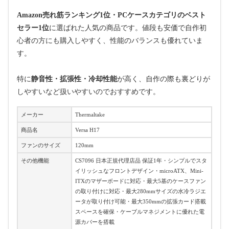
Amazon売れ筋ランキング1位・PCケースカテゴリのベスト
セラー1位
に選ばれた人気の商品です。値段も安価で自作初
心者の方にも購入しやすく、性能のバランスも優れていま
す。
特に
静音性・拡張性・冷却性能
が高く、自作の際も裏どりが
しやすいなど扱いやすいのでおすすめです。
メーカー
Thermaltake
商品名
Versa H17
ファンのサイズ
120mm
その他機能
CS7096 日本正規代理店品 保証1年・シンプルでスタ
イリッシュなフロントデザイン・microATX、Mini-
ITXのマザーボードに対応・最大5基のケースファン
の取り付けに対応・最大280mmサイズの水冷ラジエ
ータが取り付け可能・最大350mmの拡張カード搭載
スペースを確保・ケーブルマネジメントに優れた電
源カバーを搭載