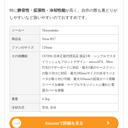
特に
静音性・拡張性・冷却性能
が高く、自作の際も裏どりが
しやすいなど扱いやすいのでおすすめです。
メーカー
Thermaltake
商品名
Versa H17
ファンのサイズ
120mm
その他機能
CS7096 日本正規代理店品 保証1年・シンプルでスタ
イリッシュなフロントデザイン・microATX、Mini-
ITXのマザーボードに対応・最大5基のケースファン
の取り付けに対応・最大280mmサイズの水冷ラジエ
ータが取り付け可能・最大350mmの拡張カード搭載
スペースを確保・ケーブルマネジメントに優れた電
源カバーを搭載
重量
4.5kg
冷却方式
空冷, 水冷
Amazonで詳細を見る