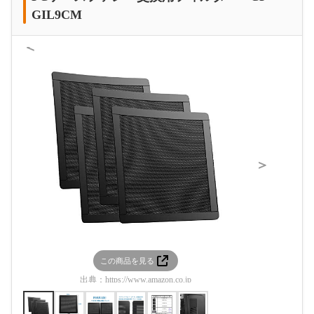
GIL9CM
＜
＞
この商品を見る
この
出典：
https://www.amazon.co.jp
出典：
htt