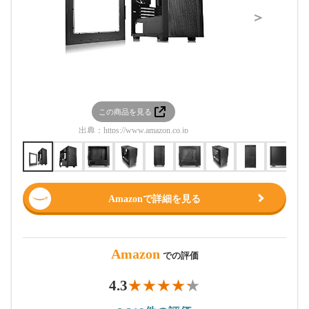
＞
この商品を見る
この
出典：
https://www.amazon.co.jp
出典：
htt
Amazonで詳細を見る
Amazon
での評価
4.3