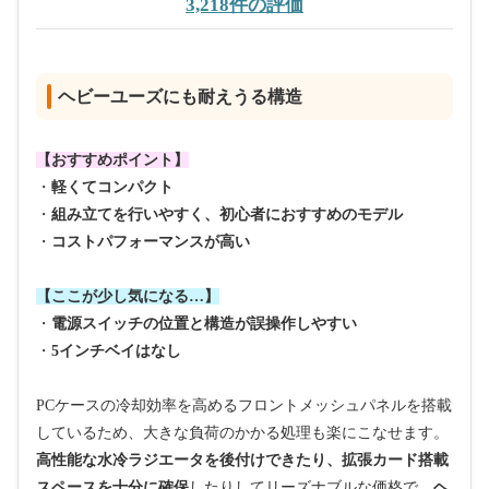
3,218件の評価
ヘビーユーズにも耐えうる構造
【おすすめポイント】
・
軽くてコンパクト
・
組み立てを行いやすく、初心者におすすめのモデル
・
コストパフォーマンスが高い
【ここが少し気になる…】
・
電源スイッチの位置と構造が誤操作しやすい
・
5インチベイはなし
PCケースの冷却効率を高めるフロントメッシュパネルを搭載
しているため、大きな負荷のかかる処理も楽にこなせます。
高性能な
水冷ラジエータを後付けできたり、
拡張カード搭載
スペースを十分に
確保
したりして
リーズナブルな価格で、
ヘ