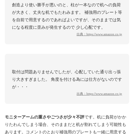
創造より使い勝手が悪いのと、柱が一本なので机への負荷
が大きく、丈夫な机でもたわみます。 補強用のプレート等
を自前で用意するのであればよいですが、そのままでは気
になる程度に歪みが発生するので 少し心配です。
出典：
https://www.amazon.co.jp
取付は問題ありませんでしたが、心配していた通り出っ張
り大きすぎました。 角度を付ける為には仕方がないのです
が・・・
出典：
https://www.amazon.co.jp
モニターアームの重さやごつさが少々不評
です。机に負荷がかか
りたわんでしまう場合、そのままだと机が割れてしまう可能性も
あります。コメントのとおり補強用のプレートも一緒に用意する