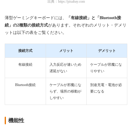
出典：
https://pixabay.com
薄型ゲーミングキーボードには、
「有線接続」と「Bluetooth接
続」の2種類の接続方式
があります。それぞれのメリット・デメリ
ットは以下の表をご覧ください。
接続方式
メリット
デメリット
有線接続
入力反応が速いため
ケーブルが邪魔にな
遅延がない
りやすい
Bluetooth接続
ケーブルが邪魔にな
別途充電・電池が必
らず、場所の移動が
要になる
しやすい
機能性