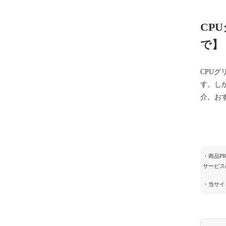
CP
で】
CPU
す。し
介。お
・商品P
サービス
・当サイ