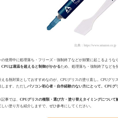
出典：
https://www.amazon.co.jp
ンの使用中に処理落ち・フリーズ・強制終了などが頻繁に起こるようなら
。
CPUは適温を超えると制御がかかる
ため、処理落ち・強制終了などを
行える熱対策としておすすめなのが、CPUグリスの塗り直し。CPUグリ
結します。ただし
パソコン初心者・自作経験のない方にとって、CPUグ
本記事では、
CPUグリスの種類・選び方・塗り替えタイミングについて
正しい塗り方も紹介しますで、ぜひ参考にしてください。