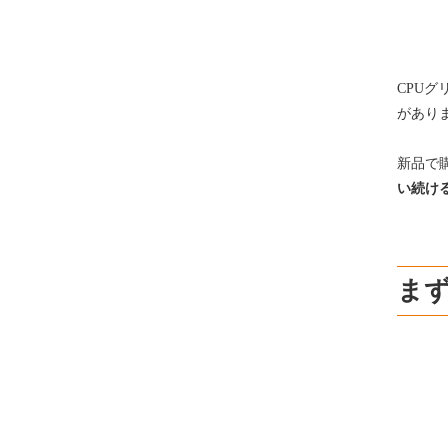
CPU
があり
新品で
い続け
まず