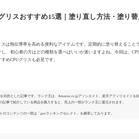
Uグリスおすすめ15選｜塗り直し方法・塗り
グリスは熱伝導率を高める便利なアイテムです。定期的に塗り替えること
かし、初心者の方はどの種類を選べばいいか迷いますよね。今回は、CP
すすめCPUグリスも必見です。
Rを目的とした記事です。ランク王は、Amazon.co.jpアソシエイト、楽天アフィリエイ
の記事で紹介している商品を購入すると、売上の一部がランク王に還元されます。
トのコンテンツの一部は「gooランキングセレクト」を継承しております。