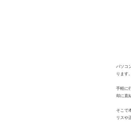
パソコ
ります
手軽に
却に直
そこで
リスや