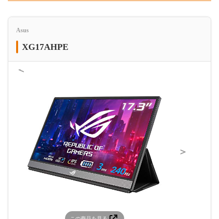
Asus
XG17AHPE
＜
＞
この商品を見る
この