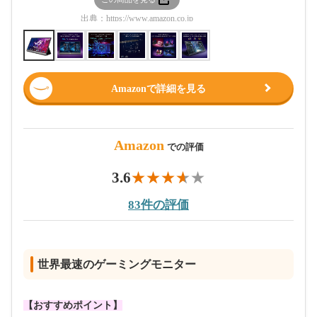
出典：
https://www.amazon.co.jp
出典：
htt
Amazonで詳細を見る
Amazon
での評価
3.6
83件の評価
世界最速のゲーミングモニター
【おすすめポイント】