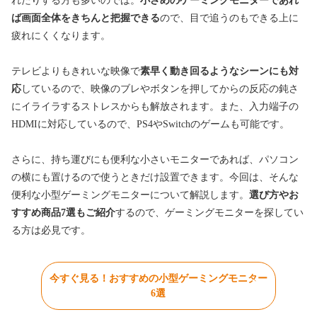
れたりする方も多いのでは。
小さめのゲーミングモニターであれ
ば画面全体をきちんと把握できる
ので、目で追うのもできる上に
疲れにくくなります。
テレビよりもきれいな映像で
素早く動き回るようなシーンにも対
応
しているので、映像のブレやボタンを押してからの反応の鈍さ
にイライラするストレスからも解放されます。また、入力端子の
HDMIに対応しているので、PS4やSwitchのゲームも可能です。
さらに、持ち運びにも便利な小さいモニターであれば、パソコン
の横にも置けるので使うときだけ設置できます。今回は、そんな
便利な小型ゲーミングモニターについて解説します。
選び方やお
すすめ商品7選もご紹介
するので、ゲーミングモニターを探してい
る方は必見です。
今すぐ見る！おすすめの小型ゲーミングモニター
6選