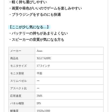
・軽く持ち運びしやすい
・画質や発色がいいのでゲームを楽しみやすい
・ブラウジングをするのにも快適
【ここが少し気になる…】
・バッテリーの持ちがあまりよくない
・スピーカーの音質が気になる方も
メーカー
Asus
商品名
XG17AHPE
モニタサイズ
17.3インチ
モニタ形状
平面
スリムベゼル
ー
アスペクト比
ー
応答速度
3MS
パネル種類
IPS
解像度
1920x1080