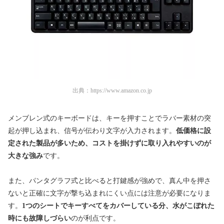
出典：
https://www.amazon.co.jp
メンブレン式のキーボードは、キーを押すことでラバー素材の突
起が押し込まれ、信号が伝わり文字が入力されます。
低価格に設
定された製品が多いため、コストを掛けずに取り入れやすいのが
大きな強み
です。
また、パンタグラフ式と比べると打鍵感が強めで、真ん中を押さ
ないと正確に文字が撃ち込まれにくい点には注意が必要になりま
す。
1つのシートでキーすべてをカバーしている分、水がこぼれた
時にも故障しづらい
のが利点です。