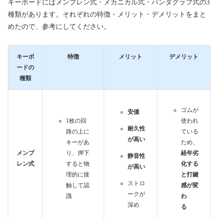
キーボードにはメンブレン式・メカニカル式・パンタグラフ式の3
種類があります。それぞれの特徴・メリット・デメリットをまと
めたので、参考にしてください。
キーボ
特徴
メリット
デメリット
ードの
種類
ゴムが
安価
1枚の回
使われ
耐久性
路の上に
ている
が高い
キーがあ
ため、
メンブ
り、押下
経年劣
静音性
レン式
すると物
化する
が高い
理的に接
と打鍵
ストロ
触して認
感が変
ークが
識
わ
深め
る