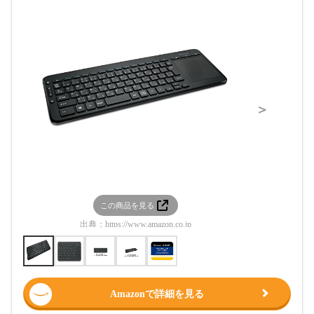
＞
この商品を見る
この
出典：
https://www.amazon.co.jp
出典：
htt
Amazonで詳細を見る