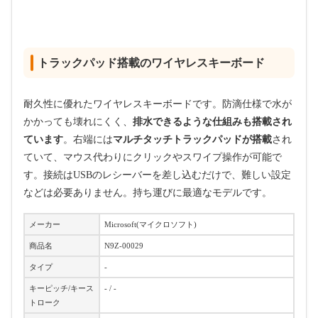
トラックパッド搭載のワイヤレスキーボード
耐久性に優れたワイヤレスキーボードです。防滴仕様で水が
かかっても壊れにくく、
排水できるような仕組みも搭載され
ています
。右端には
マルチタッチトラックパッドが搭載
され
ていて、マウス代わりにクリックやスワイプ操作が可能で
す。接続はUSBのレシーバーを差し込むだけで、難しい設定
などは必要ありません。持ち運びに最適なモデルです。
メーカー
Microsoft(マイクロソフト)
商品名
N9Z-00029
タイプ
-
キーピッチ/キース
- / -
トローク