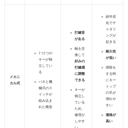
経年劣
化でチ
ャタリ
打鍵音
ングが
がある
起きる
軸を交
耐久性
1つ1つの
換して
が低い
キーが独
好みの
立してい
打鍵感
掃除を
る
に調整
する時
メカニ
できる
にキー
バネと機
カル式
トップ
械式のス
キーが
の爪が
イッチが
独立し
壊れや
組み込ま
ている
すい
れた構造
ため、
修理が
価格が
しやす
高い
い