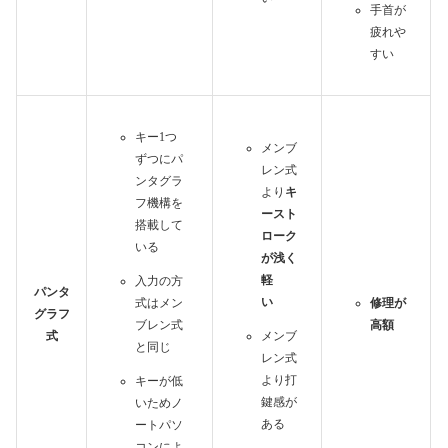
手首が
疲れや
すい
キー1つ
メンブ
ずつにパ
レン式
ンタグラ
より
キ
フ機構を
ースト
搭載して
ローク
いる
が浅く
軽
入力の方
パンタ
い
式はメン
修理が
グラフ
ブレン式
高額
式
メンブ
と同じ
レン式
より打
キーが低
鍵感が
いためノ
ある
ートパソ
コンによ