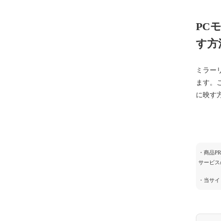
PC
す方
ミラーリ
ます。こ
に映す方
・商品P
サービス
・当サイ