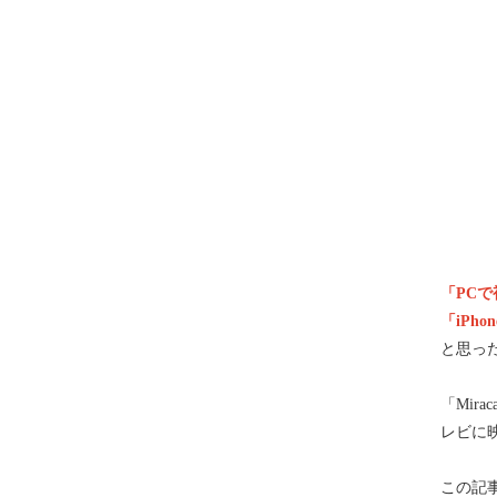
「PC
「iPh
と思っ
「Mi
レビに
この記事