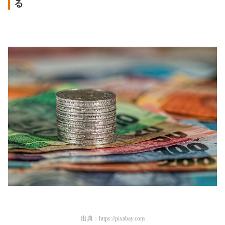
る
出典：
https://pixabay.com