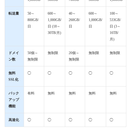
転送量
50～
600～
40～
600～
100～
800GB/
1,000GB/
260GB/
1,000GB/
533GB/
日
日 (18～
日
日
日 (3～
30TB/月)
16TB/
月)
ドメイ
50個～
無制限
20個～
無制限
無制限
ン数
無制限
無制限
無料
◯
◯
◯
◯
◯
SSL化
バック
有料
無料
無料
無料
無料
アップ
機能
高速化
◯
◯
◯
◯
◯