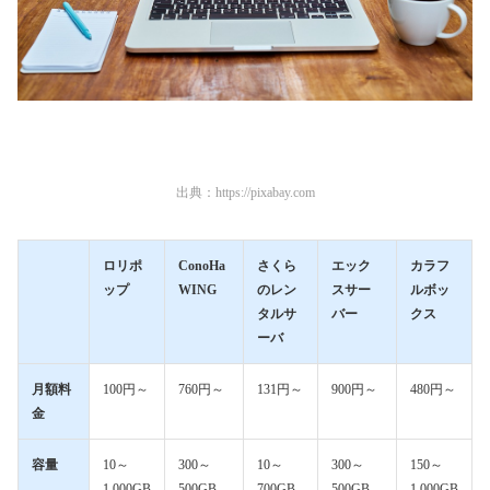
出典：
https://pixabay.com
ロリポ
ConoHa
さくら
エック
カラフ
ップ
WING
のレン
スサー
ルボッ
タルサ
バー
クス
ーバ
月額料
100円～
760円～
131円～
900円～
480円～
金
容量
10～
300～
10～
300～
150～
1,000GB
500GB
700GB
500GB
1,000GB