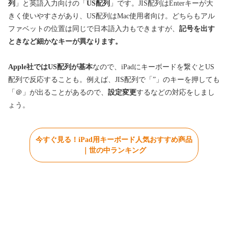
列
」と英語入力向けの「
US配列
」です。JIS配列はEnterキーが大
きく使いやすさがあり、US配列はMac使用者向け。どちらもアル
ファベットの位置は同じで日本語入力もできますが、
記号を出す
ときなど細かなキーが異なります。
Apple社ではUS配列が基本
なので、iPadにキーボードを繋ぐとUS
配列で反応することも。例えば、JIS配列で「”」のキーを押しても
「＠」が出ることがあるので、
設定変更
するなどの対応をしまし
ょう。
今すぐ見る！iPad用キーボード人気おすすめ商品
｜世の中ランキング