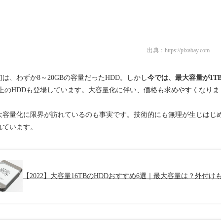
出典：
https://pixabay.com
は、わずか8～20GBの容量だったHDD。しかし
今では、最大容量が1T
B以上のHDDも登場しています。大容量化に伴い、価格も求めやすくなりま
大容量化に限界が訪れているのも事実です。技術的にも無理が生じはじめ
れています。
【2022】大容量16TBのHDDおすすめ6選｜最大容量は？外付け