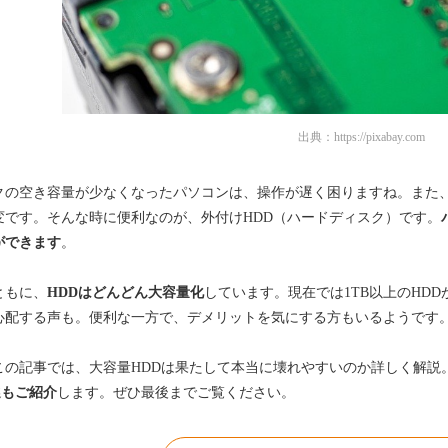
出典：
https://pixabay.com
クの空き容量が少なくなったパソコンは、操作が遅く困りますね。また、
変です。そんな時に便利なのが、外付けHDD（ハードディスク）です。
ができます
。
ともに、
HDDはどんどん大容量化
しています。現在では1TB以上のHD
心配する声も。便利な一方で、デメリットを気にする方もいるようです
この記事では、大容量HDDは果たして本当に壊れやすいのか詳しく解説
選もご紹介
します。ぜひ最後までご覧ください。