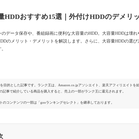
量HDDおすすめ15選｜外付けHDDのデメ
ンのデータ保存や、番組録画に便利な大容量のHDD。大容量HDDは壊
HDDのメリット・デメリットを解説します。さらに、大容量HDDの選び
す。
Rを目的とした記事です。ランク王は、Amazon.co.jpアソシエイト、楽天アフィリエイ
の記事で紹介している商品を購入すると、売上の一部がランク王に還元されます。
トのコンテンツの一部は「gooランキングセレクト」を継承しております。
次