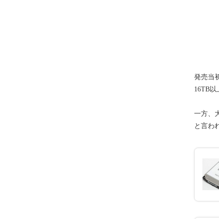
発売当初
16T
一方、
と言わ