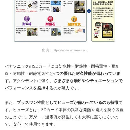
出典：
https://www.amazon.co.jp
パナソニックのSDカードには防水性・耐熱性・耐衝撃性・耐X
線・耐磁性・耐静電気性と
6つの優れた耐久性能が備わっていま
す。
アクシデントに強く、
さまざまな場所やシチュエーションで
パフォーマンスを発揮する
のが魅力です。
また、
プラスワン性能としてヒューズが備わっているのも特徴
で
す。ヒューズとは、SDカード本体の異常な発熱や発火を防ぐ装置
のことです。万が一、過電流が発生しても大事に至りにくいの
で、安心して使用できます。