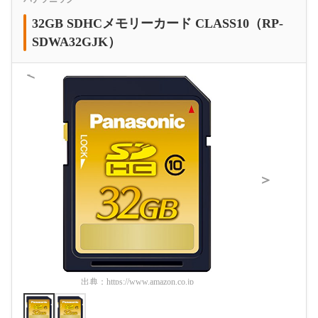
32GB SDHCメモリーカード CLASS10（RP-
SDWA32GJK）
＜
＞
出典：
https://www.amazon.co.jp
出典：
htt