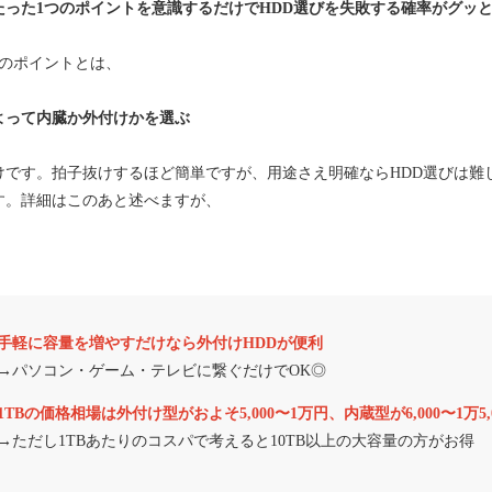
たった1つのポイントを意識するだけでHDD選びを失敗する確率がグッ
つのポイントとは、
よって内臓か外付けかを選ぶ
けです。拍子抜けするほど簡単ですが、用途さえ明確ならHDD選びは難
す。詳細はこのあと述べますが、
】
手軽に容量を増やすだけなら外付けHDDが便利
→パソコン・ゲーム・テレビに繋ぐだけでOK◎
1TBの価格相場は外付け型がおよそ5,000〜1万円、内蔵型が6,000〜1万5,
→ただし1TBあたりのコスパで考えると10TB以上の大容量の方がお得