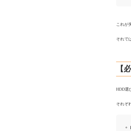
これが
それで
【
HDD
それぞ