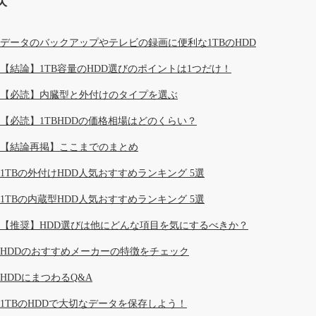
次
データのバックアップやテレビの録画に便利な1TBのHDD
【結論】1TB容量のHDD選びのポイントは1つだけ！
【必読】内臓型と外付けのタイプを選ぶ
【必読】1TBHDDの価格相場はどのくらい？
【結論再掲】ここまでのまとめ
1TBの外付けHDD人気おすすめランキング 5選
1TBの内蔵型HDD人気おすすめランキング 5選
【推奨】HDD選びは他にどんな項目を気にするべきか？
HDDのおすすめメーカーの特徴をチェック
HDDにまつわるQ&A
1TBのHDDで大切なデータを保存しよう！