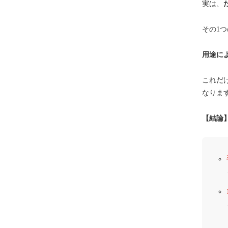
実は、
その1
用途に
これだ
なりま
【結論