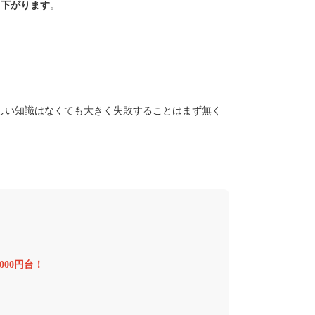
と下がります
。
しい知識はなくても大きく失敗することはまず無く
000円台！