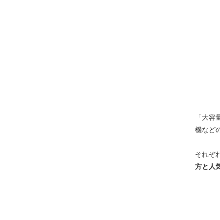
「大容
機など
それぞ
方と人