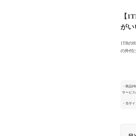
【1
がい
1TB
の外付
・商品P
サービス
・当サイ