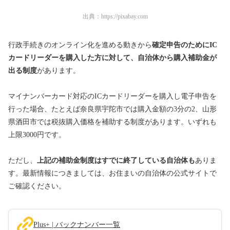
出典：
https://pixabay.com
行政手続きのオンライン化を進める動きから
確定申告のためにIC
カードリーダーを購入した
方に対して、自治体から購入補助金が
出る制度
があります。
マイナンバーカード対応のICカードリーダーを購入し電子申告を
行った場合、たとえば奈良県宇陀市では購入金額の3分の2、山形
県酒田市では税抜購入価格を補助する制度があります。いずれも
上限3000円です。
ただし、
上記の補助金制度はすでに終了している自治体も
ありま
す。最新情報につきましては、お住まいの自治体の公式サイトで
ご確認ください。
Plus+ | バックナンバー一覧