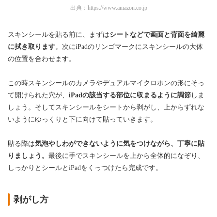
出典：
https://www.amazon.co.jp
スキンシールを貼る前に、まずは
シートなどで画面と背面を綺麗
に拭き取ります
。次にiPadのリンゴマークにスキンシールの大体
の位置を合わせます。
この時スキンシールのカメラやデュアルマイクロホンの形にそっ
て開けられた穴が、
iPadの該当する部位に収まるように調節
しま
しょう。そしてスキンシールをシートから剥がし、上からずれな
いようにゆっくりと下に向けて貼っていきます。
貼る際は
気泡やしわができないように気をつけながら、丁寧に貼
りましょう。
最後に手でスキンシールを上から全体的になぞり、
しっかりとシールとiPadをくっつけたら完成です。
剥がし方