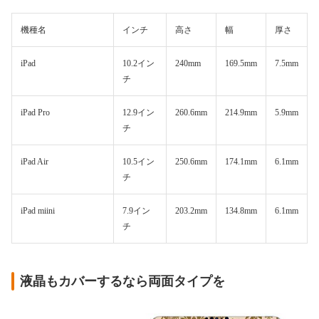
機種名
インチ
高さ
幅
厚さ
iPad
10.2イン
240mm
169.5mm
7.5mm
チ
iPad Pro
12.9イン
260.6mm
214.9mm
5.9mm
チ
iPad Air
10.5イン
250.6mm
174.1mm
6.1mm
チ
iPad miini
7.9イン
203.2mm
134.8mm
6.1mm
チ
液晶もカバーするなら両面タイプを