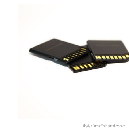
出典：
https://cdn.pixabay.com