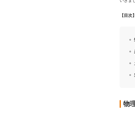
いきま
【目次
物