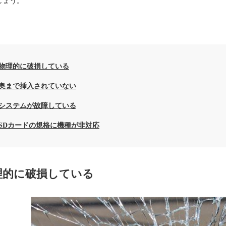
しょう。
】
物理的に破損している
奥まで挿入されていない
システムが故障している
SDカードの規格に機種が非対応
理的に破損している