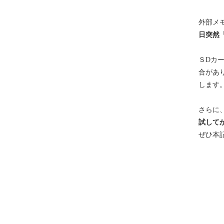
外部メ
日突然
ＳDカ
合があ
します
さらに
試して
ぜひ本