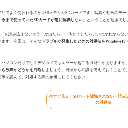
モリでよく使われるのがUSBメモリやSDカードです。写真や動画のデ
「今まで使っていたSDカードが急に認識しない」
ということが起きてし
ードを読み込まないエラーが出たら、一体どうしたらいいのかわからな
ります。今回は、そんな
トラブルが発生したときの対処法をWindows10・W
。
、パソコンだけでなくデジカメでもエラーが起こる可能性がありますが
から故障かどうかを判断
しましょう。日頃から知識を備えておくことで
記事を読んで、対処する際の参考にしてください。
今すぐ見る！SDカード認識されない・読み
の対処法